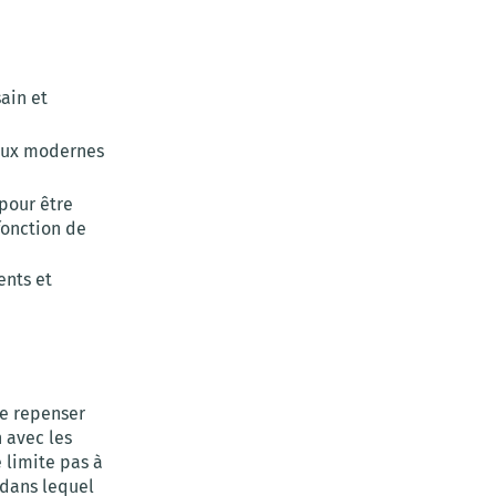
ain et
caux modernes
pour être
fonction de
ents et
de repenser
 avec les
e limite pas à
 dans lequel