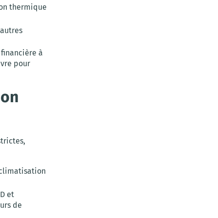
ion thermique
’autres
financière à
uvre pour
ion
rictes,
climatisation
D et
eurs de