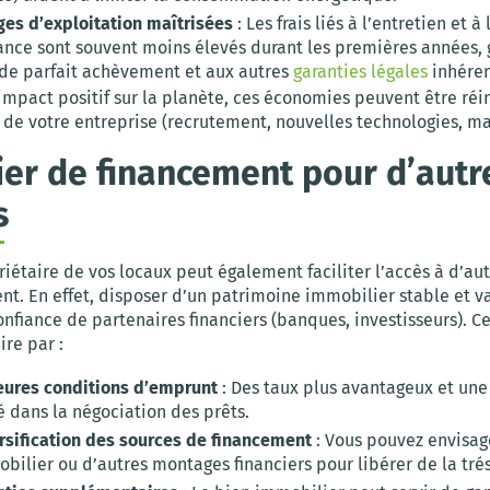
ges d’exploitation maîtrisées
: Les frais liés à l’entretien et à 
nce sont souvent moins élevés durant les premières années, g
 de parfait achèvement et aux autres
garanties légales
inhéren
impact positif sur la planète, ces économies peuvent être réi
 de votre entreprise (recrutement, nouvelles technologies, ma
ier de financement pour d’autr
s
iétaire de vos locaux peut également faciliter l’accès à d’a
t. En effet, disposer d’un patrimoine immobilier stable et v
onfiance de partenaires financiers (banques, investisseurs). Ce
ire par :
eures conditions d’emprunt
: Des taux plus avantageux et une
té dans la négociation des prêts.
rsification des sources de financement
: Vous pouvez envisage
bilier ou d’autres montages financiers pour libérer de la trés