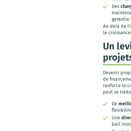
Des
char
maintena
garantie
Au-delà de l’
la croissance
Un lev
projet
Devenir propr
de financemen
renforce la c
peut se tradu
De
meill
flexibili
Une
dive
bail immo