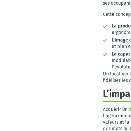
ses occupant
Cette concep
La produ
ergonomiq
L’image 
et bien e
La capac
modulabl
l’évoluti
Un local neuf
fidéliser les
L’impa
Acquérir un
b
l’agencement
valeurs et la
des mots ou à