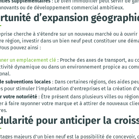
nties supplémentaires
: Le bien immobilier peut servir de gar
innovants ou de développement commercial ambitieux.
rtunité d’expansion géograph
reprise cherche à s’étendre sur un nouveau marché ou à ouvri
re région, investir dans un bien neuf peut constituer une dém
Vous pouvez ainsi :
nner un emplacement clé
: Proche des axes de transport, au 
ctivité dynamique ou dans un environnement propice au co
onal.
 de subventions locales
: Dans certaines régions, des aides pe
 pour stimuler l’implantation d’entreprises et la création d’
r votre notoriété
: Être présent dans plusieurs villes ou régio
r à faire rayonner votre marque et à attirer de nouveaux clie
res.
ularité pour anticiper la crois
tages majeurs d’un bien neuf est la possibilité de concevoir, 