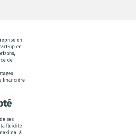
reprise en
tart-up en
rizons,
ace de
e
ntages
é financière
pté
de ses
la fluidité
 maximal à