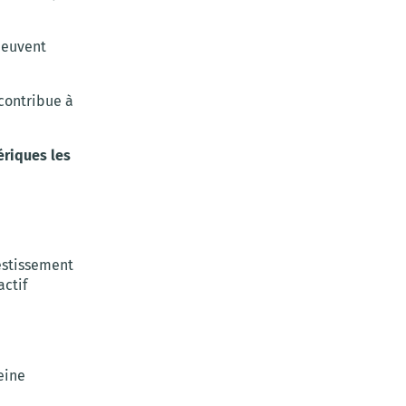
euvent
 contribue à
ériques les
estissement
actif
eine