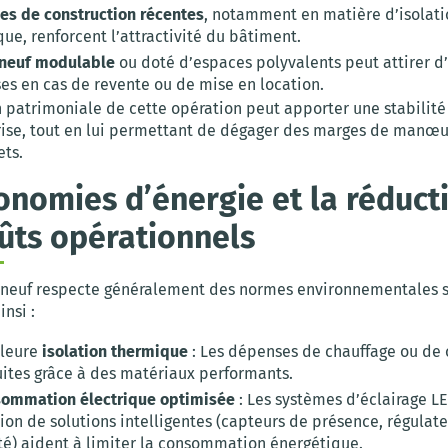
es de construction récentes
, notamment en matière d’isolat
ue, renforcent l’attractivité du bâtiment.
 neuf modulable
ou doté d’espaces polyvalents peut attirer d
ses en cas de revente ou de mise en location.
 patrimoniale de cette opération peut apporter une stabilité 
rise, tout en lui permettant de dégager des marges de manœ
ets.
onomies d’énergie et la réduct
ûts opérationnels
neuf respecte généralement des normes environnementales st
nsi :
lleure
isolation thermique
: Les dépenses de chauffage ou de 
uites grâce à des matériaux performants.
ommation électrique optimisée
: Les systèmes d’éclairage LE
tion de solutions intelligentes (capteurs de présence, régulat
té) aident à limiter la consommation énergétique.