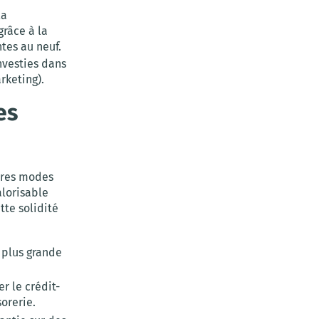
la
râce à la
tes au neuf.
nvesties dans
rketing).
es
utres modes
alorisable
tte solidité
 plus grande
r le crédit-
orerie.