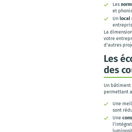
Les
norm
et phoniq
Un
local
entrepri
La dimension
votre entrep
d’autres proj
Les éc
des co
Un bâtiment 
permettant ai
Une mei
sont réd
Une
cons
l’intégra
luminosi