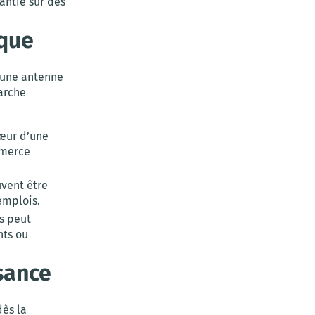
antie sur des
ique
r une antenne
arche
cœur d’une
mmerce
uvent être
emplois.
ns peut
nts ou
sance
dès la