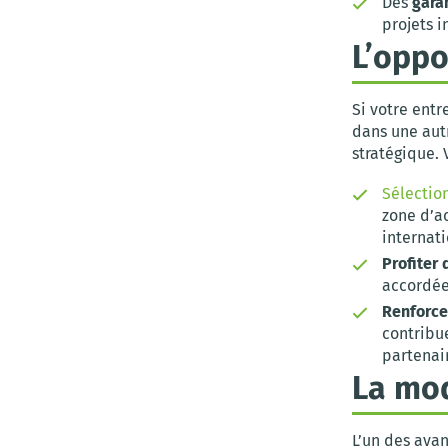
Des
gara
projets 
L’oppo
Si votre ent
dans une aut
stratégique. 
Sélectio
zone d’a
internati
Profiter
accordées
Renforce
contribue
partenai
La mod
L’un des avan