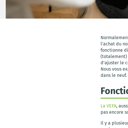
Normalement,
l’achat du n
fonctionne d
(totalement) 
d’ajuster le 
Nous vous ex
dans le neuf.
Fonct
La VEFA
, aus
pas encore so
Il y a plusie