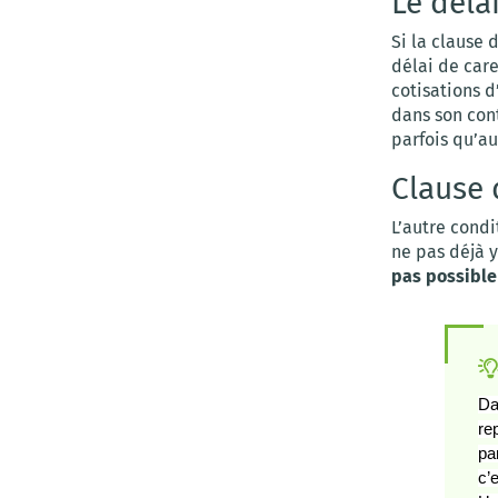
Le déla
Si la clause 
délai de car
cotisations d
dans son con
parfois qu’a
Clause 
L’autre cond
ne pas déjà y
pas possible
Da
re
pa
c’