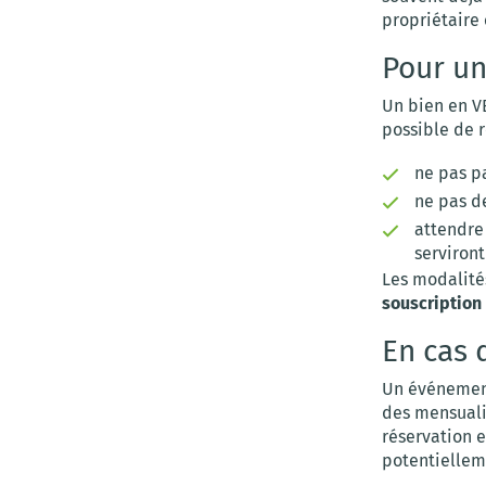
propriétaire 
Pour un
Un bien en VE
possible de r
ne pas p
ne pas de
attendre 
serviront
Les modalité
souscription
En cas 
Un événement
des mensualit
réservation e
potentielleme