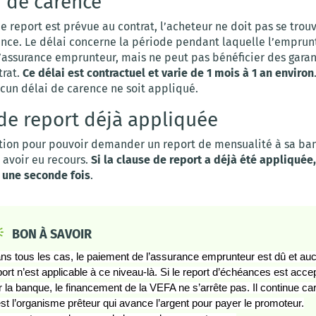
i de carence
de report est prévue au contrat, l’acheteur ne doit pas se trou
ence. Le délai concerne la période pendant laquelle l’emprun
’assurance emprunteur, mais ne peut pas bénéficier des garant
trat.
Ce délai est contractuel et varie de 1 mois à 1 an environ
ucun délai de carence ne soit appliqué.
de report déjà appliquée
ition pour pouvoir demander un report de mensualité à sa ba
 avoir eu recours.
Si la clause de report a déjà été appliquée,
 une seconde fois
.
BON À SAVOIR
ns tous les cas, le paiement de l’assurance emprunteur est dû et au
port n’est applicable à ce niveau-là. Si le report d’échéances est acce
r la banque, le financement de la VEFA ne s’arrête pas. Il continue ca
est l’organisme prêteur qui avance l’argent pour payer le promoteur.