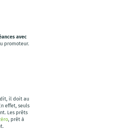
héances avec
du promoteur.
t, il doit au
En effet, seuls
nt. Les prêts
zéro
, prêt à
t.