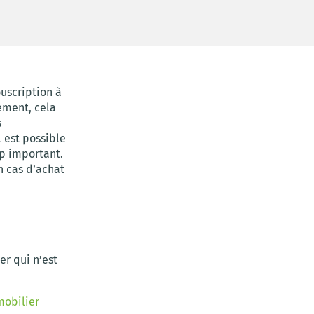
uscription à
ement, cela
s
l est possible
op important.
n cas d’achat
er qui n’est
mobilier