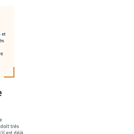
 et
lés
nt
e
e
doit très
’il est déjà