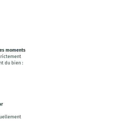
 des moments
trictement
t du bien :
ar
suellement