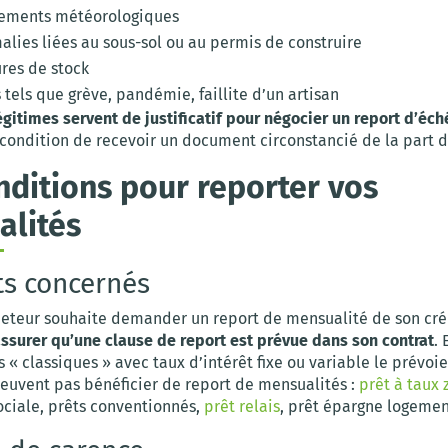
ements météorologiques
alies liées au sous-sol ou au permis de construire
ures de stock
 tels que grève, pandémie, faillite d’un artisan
égitimes servent de justificatif pour négocier un report d’éc
à condition de recevoir un document circonstancié de la part 
nditions pour reporter vos
alités
ts concernés
heteur souhaite demander un report de mensualité de son crédi
assurer qu’une clause de report est prévue dans son contrat
. 
s « classiques » avec taux d’intérêt fixe ou variable le prévoie
peuvent pas bénéficier de report de mensualités :
prêt à taux 
ociale, prêts conventionnés,
prêt relais
, prêt épargne logemen