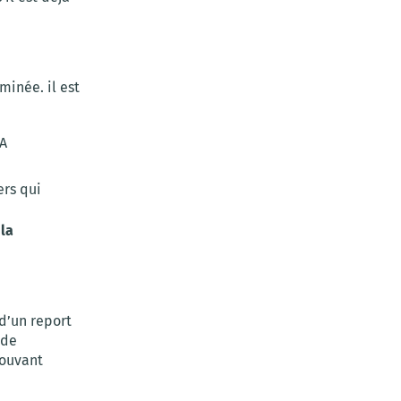
minée. il est
FA
ers qui
la
d’un report
 de
pouvant