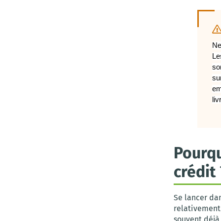
Ne
Le
so
su
em
liv
Pourqu
crédit 
Se lancer da
relativement 
souvent déjà 