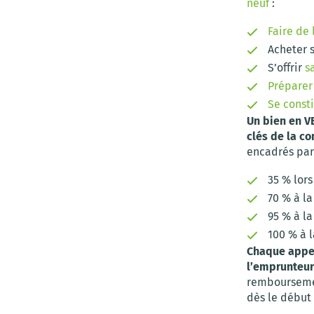
neuf
:
Faire de 
Acheter 
S’offrir
s
Préparer 
Se const
Un bien en V
clés de la co
encadrés par
35 % lor
70 % à la
95 % à la
100 % à l
Chaque appel
l’emprunteur
remboursemen
dès le début 