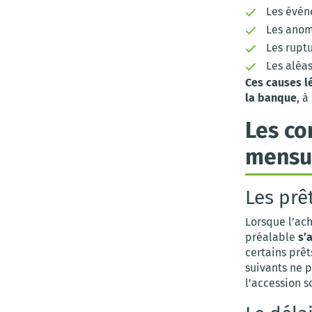
Les évén
Les anom
Les rupt
Les aléas
Ces causes l
la banque
, 
Les co
mensu
Les prê
Lorsque l’ac
préalable
s’
certains prêt
suivants ne 
l’accession s