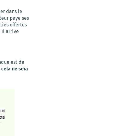
ver dans le
teur paye ses
ies offertes
. Il arrive
nque est de
 cela ne sera
cun
pté
r