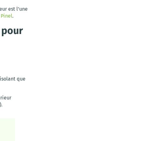
ur est l’une
 Pinel
.
 pour
s isolant que
érieur
).
t