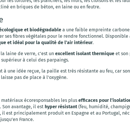
our les toitures, les planchers, les murs, les cloisons et les fau
liné en briques de béton, en laine ou en feutre.
e
écologique et biodégradable
a une faible empreinte carbone, c
er ses fibres végétales pour le rendre fonctionnel. Disponible 
e et idéal pour la qualité de l’air intérieur
.
 la laine de verre, c’est un
excellent isolant thermique
et son 
 supérieur à celui des parpaings.
 à une idée reçue, la paille est très résistante au feu, car so
laisse pas de place à l’oxygène.
es matériaux écoresponsables les plus
efficaces pour l’isolati
. Son avantage, il est
hyper résistant
(feu, humidité, champig
 il est principalement produit en Espagne et au Portugal, néc
r jusqu’en France.