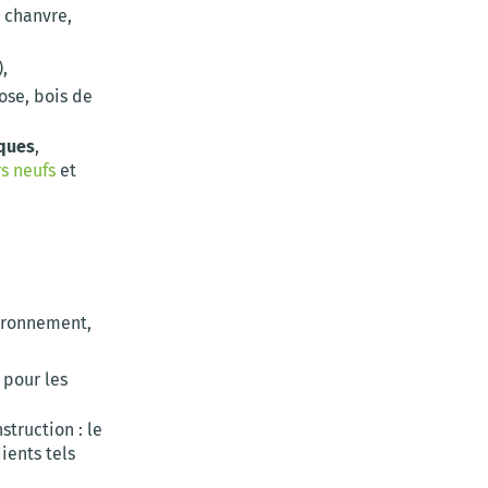
 chanvre,
,
ose, bois de
ques
,
s neufs
et
vironnement,
 pour les
struction : le
dients tels