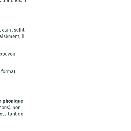
x plafonds. Il
ar il suffit
aisément, il
pouvoir
n format
on phonique
nons). Son
essitant de