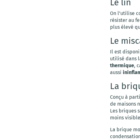
Le lin
On l’utilise 
résister au f
plus élevé qu
Le misc
Il est dispon
utilisé dans 
thermique
, 
aussi
ininfl
La bri
Conçu à parti
de maisons n
Les briques s
moins visible
La brique m
condensation