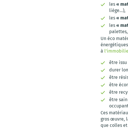
les
« mat
liège…),
les
« mat
les
« mat
palettes,
Un éco matér
énergétiques
à
l’immobilie
être iss
durer lo
être rési
être éco
être rec
être sain
occupant
Ces matériaux
gros œuvre, la
que colles et