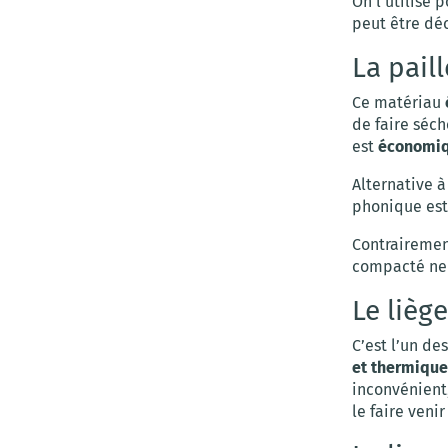
On l’utilise p
peut être déc
La paill
Ce matériau
de faire séch
est
économiqu
Alternative à
phonique est
Contrairement
compacté ne 
Le liège
C’est l’un d
et thermique
inconvénient,
le faire veni