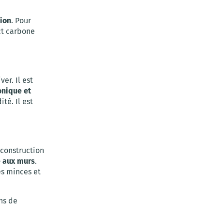
tion
. Pour
act carbone
er. Il est
honique et
ité. Il est
 construction
e aux murs
.
ès minces et
ns de