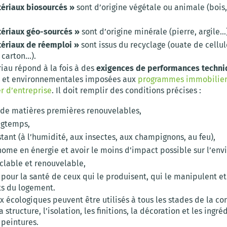
ériaux biosourcés »
sont d’origine végétale ou animale (bois,
ériaux géo-sourcés »
sont d’origine minérale (pierre, argile…)
ériaux de réemploi »
sont issus du recyclage (ouate de cellul
 carton…).
iau répond à la fois à des
exigences de performances techni
 et environnementales imposées aux
programmes immobilier
r d’entreprise
. Il doit remplir des conditions précises :
u de matières premières renouvelables,
ngtemps,
stant (à l’humidité, aux insectes, aux champignons, au feu),
nome en énergie et avoir le moins d’impact possible sur l’en
yclable et renouvelable,
 pour la santé de ceux qui le produisent, qui le manipulent et
s du logement.
 écologiques peuvent être utilisés à tous les stades de la con
 structure, l’isolation, les finitions, la décoration et les ingré
 peintures.