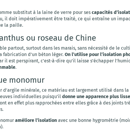
comme substitut à la laine de verre pour ses
capacités d’isola
eu, il doit impérativement être traité, ce qui entraîne un imp
e la paille.
anthus ou roseau de Chine
ible partout, surtout dans les marais, sans nécessité de le cultiv
la fabrication d’un béton léger.
On l’utilise pour l’isolation p
car il est perspirant, c’est-à-dire qu’il laisse s’échapper l’humid
ammable
.
que monomur
r d’argile minérale, ce matériau est largement utilisé dans la
euves individuelles puisqu’il
donne une apparence plus liss
ont en effet plus rapprochées entre elles grâce à des joints tr
s.
onomur
améliore l’isolation
avec une bonne hygrométrie (moi
).