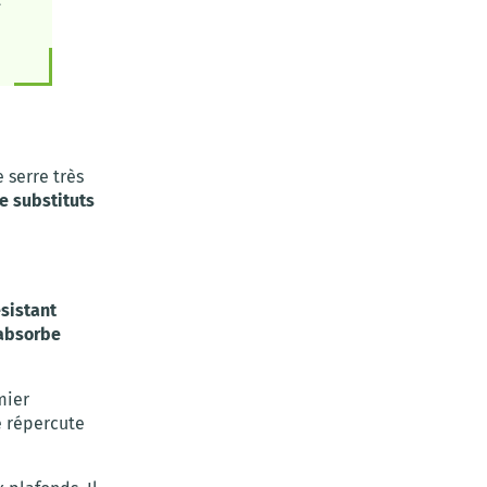
 serre très
e substituts
ésistant
absorbe
mier
e répercute