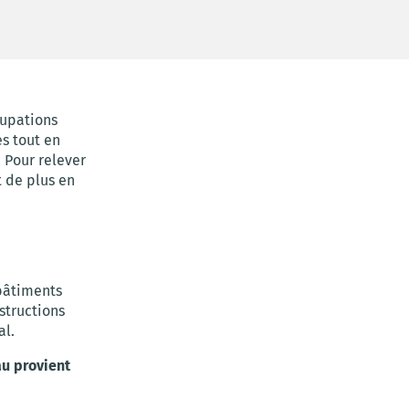
cupations
s tout en
 Pour relever
t de plus en
bâtiments
structions
al.
au provient