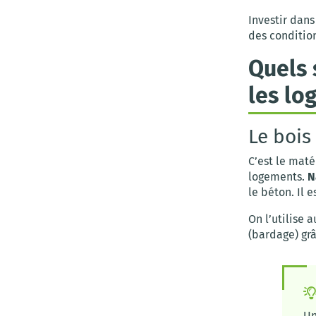
Investir dan
des condition
Quels 
les lo
Le bois
C’est le maté
logements.
N
le béton. Il 
On l’utilise 
(bardage) grâ
Un