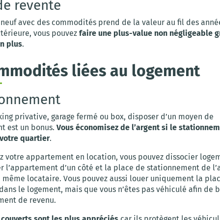
de revente
neuf avec des commodités prend de la valeur au fil des année
térieure, vous pouvez
faire une plus-value non négligeable g
en plus
.
mmodités liées au logement
ionnement
king privative, garage fermé ou box, disposer d’un moyen de
t est un bonus.
Vous économisez de l’argent si le stationnem
votre quartier
.
ez votre appartement en location, vous pouvez dissocier loge
r l’appartement d’un côté et la place de stationnement de l’
 même locataire. Vous pouvez aussi louer uniquement la pla
 dans le logement, mais que vous n’êtes pas véhiculé afin de b
ment de revenu.
 couverts sont les plus appréciés
car ils protègent les véhicu