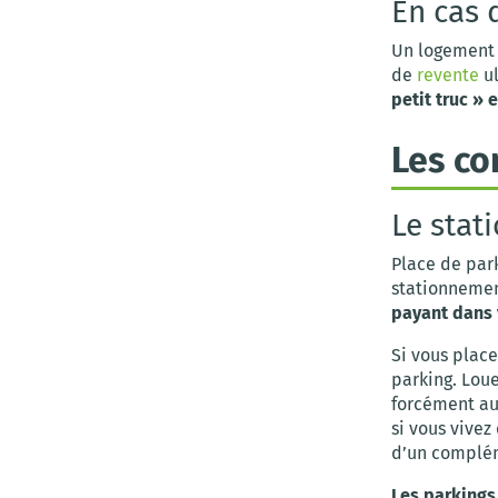
En cas 
Un logement 
de
revente
ul
petit truc » 
Les co
Le stat
Place de par
stationnemen
payant dans 
Si vous plac
parking. Loue
forcément au
si vous vivez
d’un complé
Les parkings