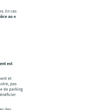
s. En cas
râce au «
ent est
ment et
autre, pas
ce de parking
énéficier
les des