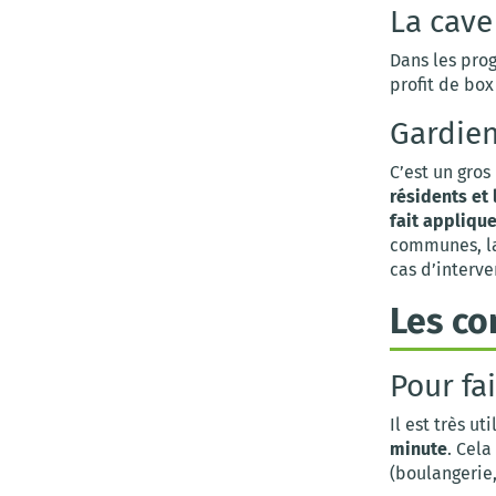
La cave
Dans les pro
profit de box
Gardie
C’est un gros
résidents et 
fait applique
communes, la 
cas d’interve
Les co
Pour fa
Il est très ut
minute
. Cel
(boulangerie,