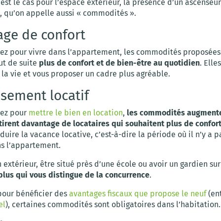
C’est le cas pour l’espace extérieur, la présence d’un ascenseu
o, qu’on appelle aussi « commodités ».
ge de confort
tez pour vivre dans l’appartement, les commodités proposées
ut de suite
plus de confort et de bien-être au quotidien
. Elle
r la vie et vous proposer un cadre plus agréable.
ssement locatif
tez pour
mettre le bien en location
,
les commodités augmente
tirent davantage de locataires qui souhaitent plus de confor
uire la vacance locative, c’est-à-dire la période où il n’y a p
ns l’appartement.
 extérieur, être situé près d’une école ou avoir un gardien su
 plus qui vous distingue de la concurrence
.
 pour bénéficier des
avantages fiscaux que propose le neuf
(en
el
), certaines commodités sont obligatoires dans l’habitation.