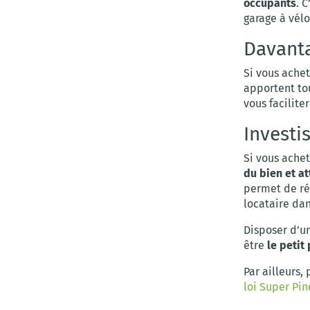
occupants
. 
garage à vél
Davanta
Si vous ache
apportent to
vous facilite
Investi
Si vous ache
du bien et at
permet de réd
locataire da
Disposer d’un
être
le petit
Par ailleurs,
loi Super Pin