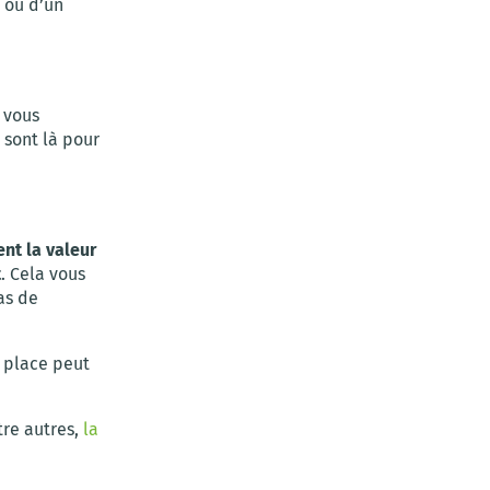
r ou d’un
 vous
s sont là pour
nt la valeur
t
. Cela vous
as de
r place peut
tre autres,
la