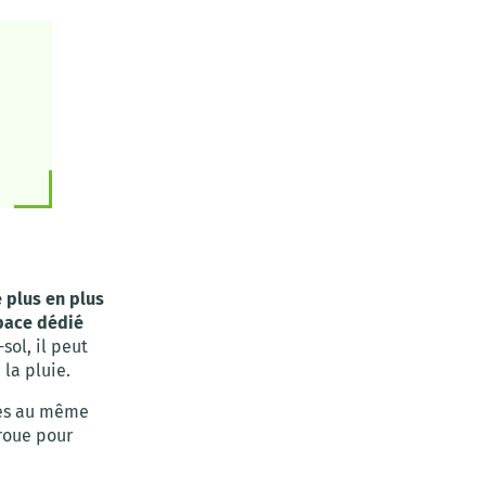
 plus en plus
space dédié
sol, il peut
 la pluie.
ées au même
 roue pour