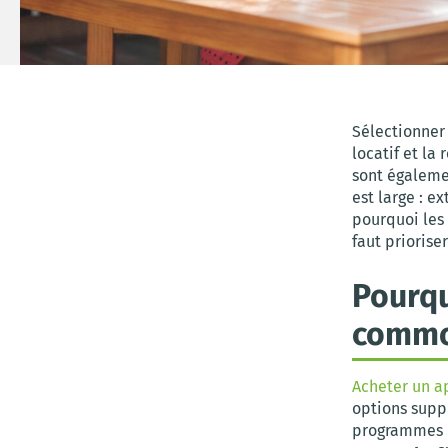
Sélectionner
locatif et la
sont égalemen
est large : 
pourquoi les
faut priorise
Pourqu
commo
Acheter un a
options supp
programmes n