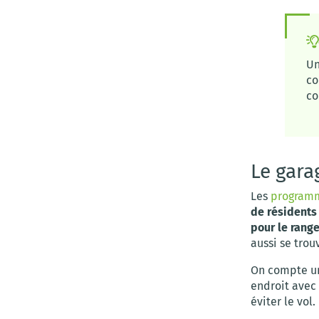
Un
co
co
Le gara
Les
programm
de résidents 
pour le range
aussi se trou
On compte un
endroit avec 
éviter le vol