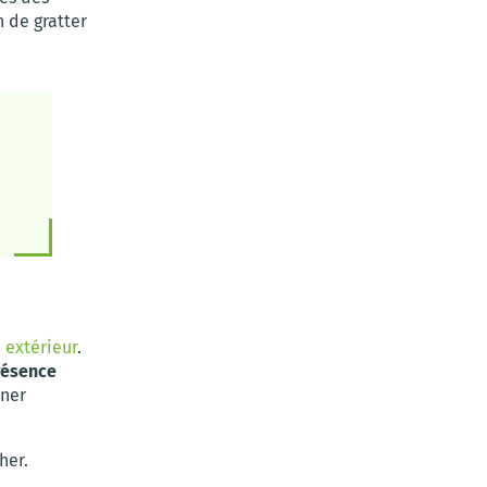
n de gratter
 extérieur
.
présence
nner
her.