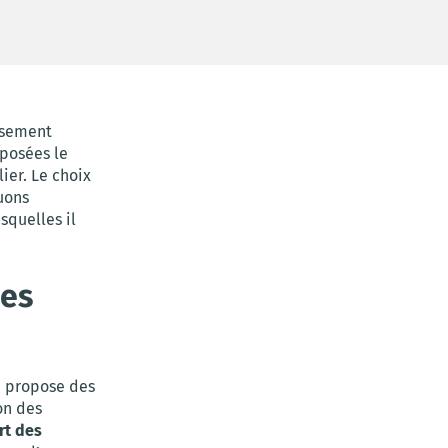
ssement
oposées le
ier. Le choix
uons
squelles il
des
i propose des
on des
rt des