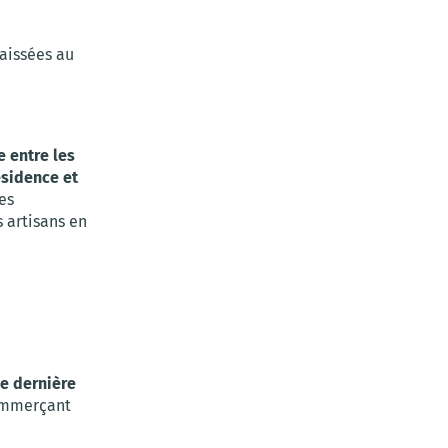
aissées au
e entre les
résidence et
ies
 artisans en
de dernière
commerçant