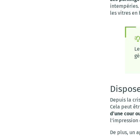
intempéries. 
les vitres en 
Le
gé
Dispose
Depuis la cri
Cela peut êt
d’une cour o
l’impression
De plus, un 