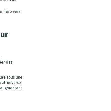
lumière vers
our
t
éer des
ture sous une
 retrouverez
n augmentant