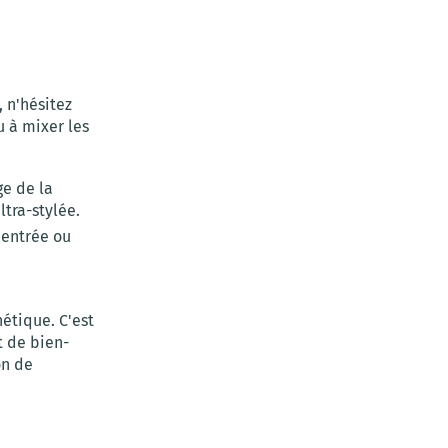
, n'hésitez
 à mixer les
ge de la
ltra-stylée.
 entrée ou
étique. C'est
t de bien-
on de