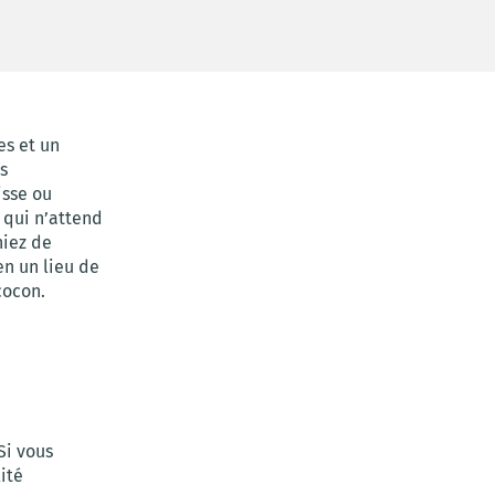
es et un
s
isse ou
 qui n’attend
niez de
en un lieu de
cocon.
Si vous
lité