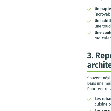
Un papie
incroyab
Un habil
une touc
Une coule
radicale
3. Rep
archit
Souvent négli
Dans une mai
Pour rendre v
Les ruban
cuisine o
Les susp