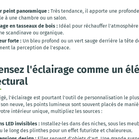
r peint panoramique :
Très tendance, il apporte une profond
le à une chambre ou un salon.
lage en tasseaux de bois :
Idéal pour réchauffer l'atmosphère
he scandinave ou organique.
ur forte :
Un bleu profond ou un vert sauge derrière la tête d
ment la perception de l'espace.
ensez l'éclairage comme un él
ectural
gé, l'éclairage est pourtant l'outil de personnalisation le plus
son neuve, les points lumineux sont souvent placés de manièr
otre intérieur unique, multipliez les sources :
s LED invisibles :
Installez-les dans des niches, sous les meu
u le long des plinthes pour un effet futuriste et chaleureux.
ensions design :
Elles servent d'objets d'art. Une grande susp