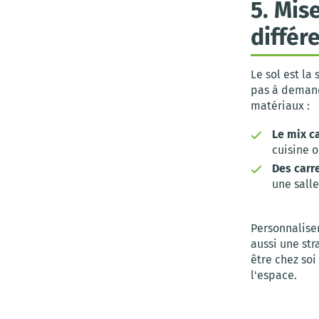
5. Mis
différ
Le sol est la
pas à demand
matériaux :
Le mix c
cuisine o
Des carr
une sall
Personnalise
aussi une str
être chez soi
l'espace.