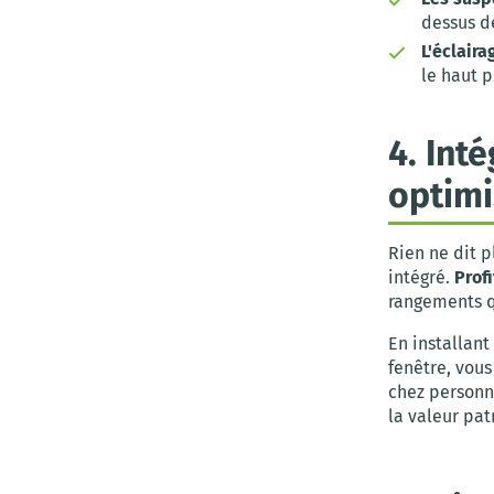
dessus de
L'éclaira
le haut p
4. Int
optimi
Rien ne dit 
intégré.
Prof
rangements q
En installan
fenêtre, vous
chez personn
la valeur pat