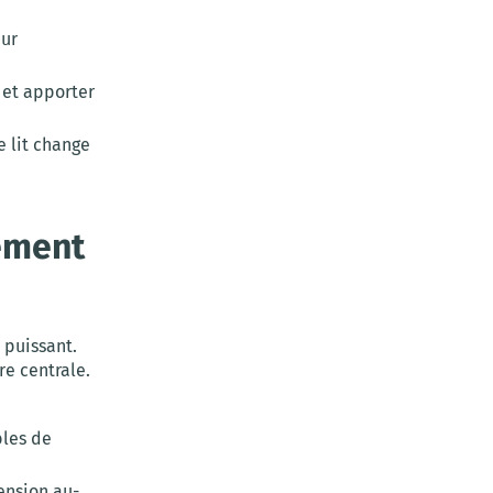
eur
 et apporter
e lit change
ément
 puissant.
e centrale.
bles de
ension au-