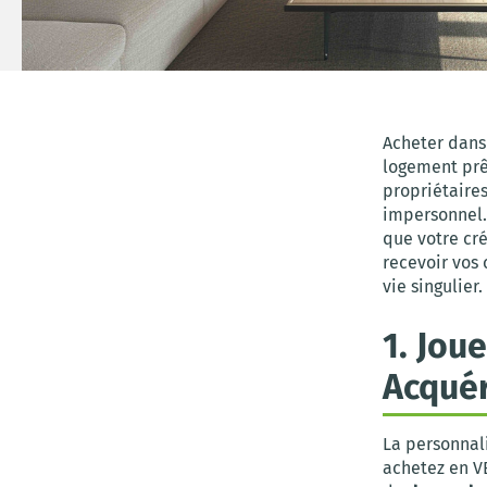
Acheter dans 
logement prêt
propriétaires
impersonnel.
que votre cr
recevoir vos 
vie singulier
1. Jou
Acquér
La personnal
achetez en V