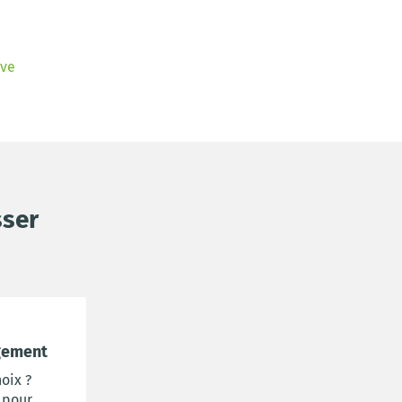
êve
sser
gement
oix ?
 pour