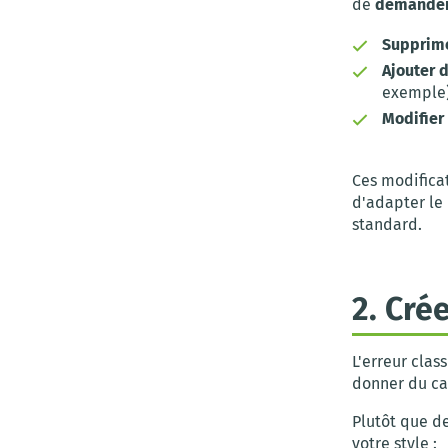
de
demander 
Supprime
Ajouter 
exemple)
Modifier
Ces modificat
d'adapter le
standard.
2. Cré
L'erreur clas
donner du ca
Plutôt que d
votre style :