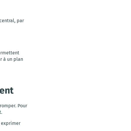
central, par
permettent
r à un plan
cent
tromper. Pour
t.
r exprimer