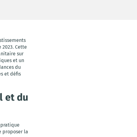
estissements
e 2023. Cette
nitaire sur
iques et un
dances du
s et défis
l et du
 pratique
e proposer la