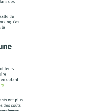
dans des
 salle de
orking. Ces
 la
’une
nt leurs
uire
 en optant
rs
ents ont plus
es des coûts
nergivores
.