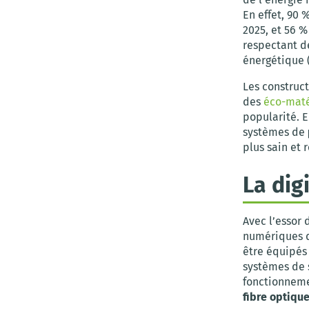
En effet, 90 
2025, et 56 
respectant d
énergétique 
Les construc
des
éco-maté
popularité. 
systèmes de
plus sain et
La dig
Avec l’essor 
numériques d
être équipés
systèmes de s
fonctionneme
fibre optiqu