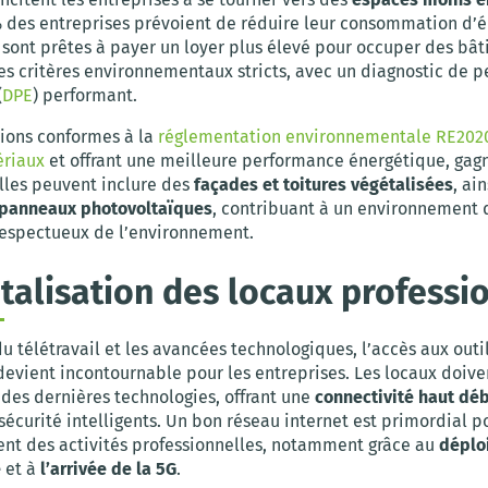
% des entreprises prévoient de réduire leur consommation d’é
% sont prêtes à payer un loyer plus élevé pour occuper des bâ
es critères environnementaux stricts, avec un diagnostic de 
(
DPE
) performant.
tions conformes à la
réglementation environnementale RE202
riaux
et offrant une meilleure performance énergétique, gag
Elles peuvent inclure des
façades et toitures végétalisées
, ai
panneaux photovoltaïques
, contribuant à un environnement d
 respectueux de l’environnement.
italisation des locaux professi
du télétravail et les avancées technologiques, l’accès aux outi
evient incontournable pour les entreprises. Les locaux doiv
 des dernières technologies, offrant une
connectivité haut déb
écurité intelligents. Un bon réseau internet est primordial p
nt des activités professionnelles, notamment grâce au
déplo
e
et à
l’arrivée de la 5G
.