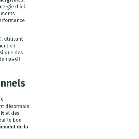
nergie d’ici
timents
performance
0
, utilisant
nent en
nsi que des
e travail
onnels
ls
ent désormais
it
et des
our le bon
iement de la