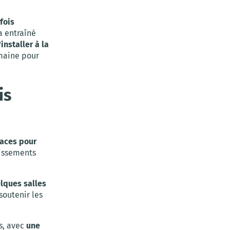
fois
a entraîné
installer à la
emaine pour
is
aces pour
tissements
elques salles
soutenir les
s, avec
une