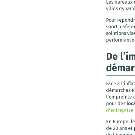
Les bureaux 
villes dynam
Pour répondr
sport, cafété
solutions vis
performance
De l’i
démar
Face à l’infl
démarches RSE
l’empreinte 
pour des
loc
d’entreprise
En Europe, le
de 20 ans et
de l’énergie 