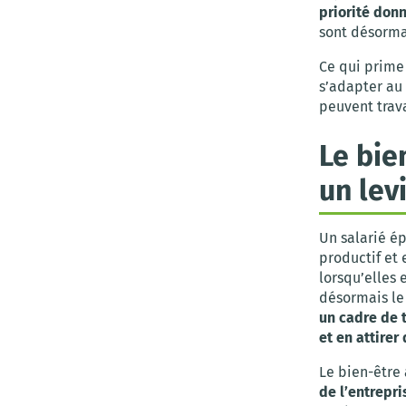
priorité don
sont désormai
Ce qui prime 
s’adapter au
peuvent trava
Le bie
un lev
Un salarié é
productif et 
lorsqu’elles 
désormais le
un cadre de t
et en attirer
Le bien-être 
de l’entrepri