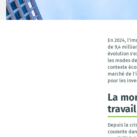
En 2024, l'i
de 9,4 millia
évolution s'e
les modes de 
contexte éco
marché de l'i
pour les inve
La mon
travai
Depuis la cri
courante dans