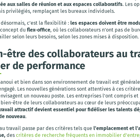
née aux salles de réunion et aux espaces collaboratifs
. Les o
s privilégiés, remplaçant les bureaux individuels.
désormais, c’est la flexibilité :
les espaces doivent être mod
 concept du
flex-office
, où les collaborateurs n’ont pas de bu
iller selon leurs besoins, selon les zones mises à disposition.
n-être des collaborateurs au tra
ier de performance
panoui et bien dans son environnement de travail est général
engagé. Les nouvelles générations sont attentives à ces critèr
envisagent un nouveau poste. Les entreprises l’ont compris et
 bien-être de leurs collaborateurs au cœur de leurs préoccup
ravail attractif devient essentiel pour fidéliser les talents d
 de nouveau
.
au travail passe par des critères tels que
l’emplacement et l’a
se,
des
critères de recherche fréquents en immobilier d’entre