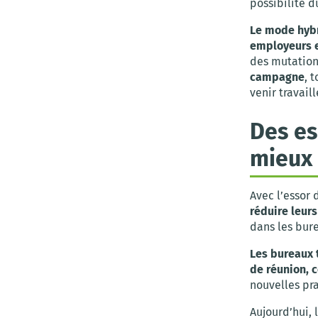
possibilité d
Le mode hybri
employeurs 
des mutation
campagne
, 
venir travail
Des es
mieux
Avec l’essor 
réduire leurs
dans les bur
Les bureaux 
de réunion,
nouvelles pra
Aujourd’hui,