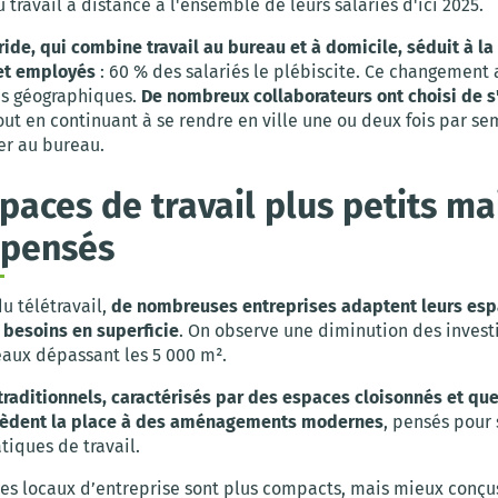
u travail à distance à l'ensemble de leurs salariés d'ici 2025.
de, qui combine travail au bureau et à domicile, séduit à la 
et employés
: 60 % des salariés le plébiscite. Ce changement 
s géographiques.
De nombreux collaborateurs ont choisi de s'
tout en continuant à se rendre en ville une ou deux fois par s
ler au bureau.
paces de travail plus petits ma
 pensés
du télétravail,
de nombreuses entreprises adaptent leurs esp
 besoins en superficie
. On observe une diminution des inves
eaux dépassant les 5 000 m².
traditionnels, caractérisés par des espaces cloisonnés et qu
 cèdent la place à des aménagements modernes
, pensés pour 
tiques de travail.
 les locaux d’entreprise sont plus compacts, mais mieux conçu