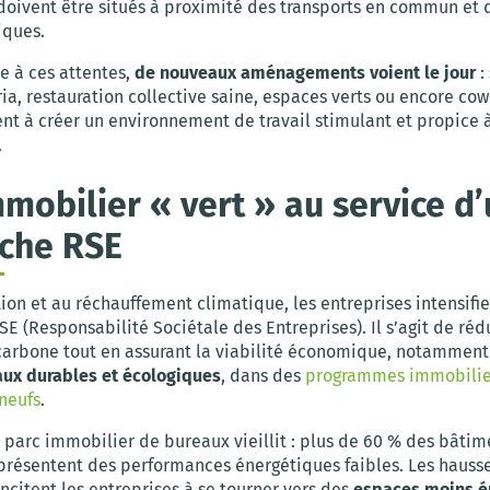
doivent être situés à proximité des transports en commun et 
iques.
e à ces attentes,
de nouveaux aménagements voient le jour
:
ria, restauration collective saine, espaces verts ou encore cow
ent à créer un environnement de travail stimulant et propice à
.
mmobilier « vert » au service d
che RSE
ation et au réchauffement climatique, les entreprises intensifie
 (Responsabilité Sociétale des Entreprises). Il s’agit de réd
carbone tout en assurant la viabilité économique, notamment
aux durables et écologiques
, dans des
programmes immobilie
 neufs
.
 parc immobilier de bureaux vieillit : plus de 60 % des bâtim
 présentent des performances énergétiques faibles. Les hauss
incitent les entreprises à se tourner vers des
espaces moins é