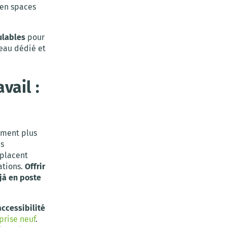
pen spaces
ulables
pour
reau dédié et
vail :
ement plus
es
 placent
ations.
Offrir
éjà en poste
ccessibilité
prise neuf
.