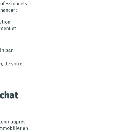
rofessionnels
inancer :
ation
ement et
ain par
n, de votre
achat
tenir auprès
immobilier en