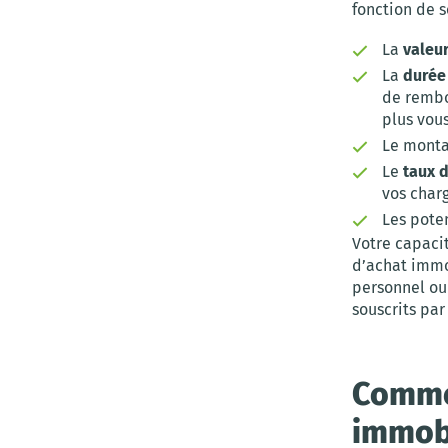
fonction de s
La
valeu
La
durée
de rembo
plus vous
Le monta
Le
taux 
vos char
Les pote
Votre capaci
d’achat immo
personnel ou
souscrits par
Commen
immobi