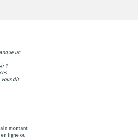
banque un
ir ?
ces
 vous dit
tain montant
en ligne ou