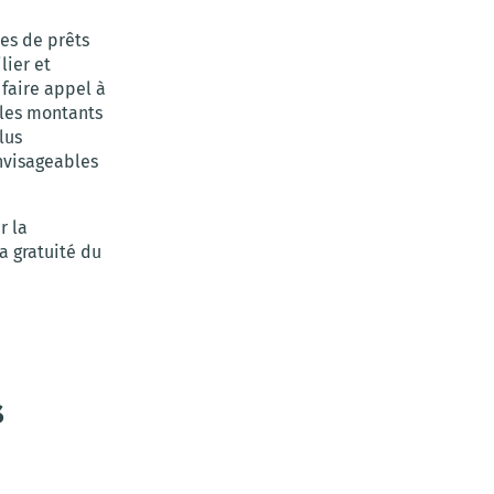
es de prêts
lier et
 faire appel à
 les montants
lus
nvisageables
r la
 gratuité du
.
s