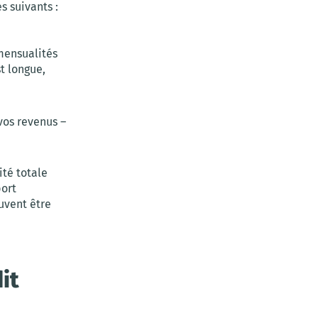
s suivants :
mensualités
t longue,
vos revenus –
té totale
port
uvent être
it