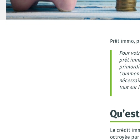
Prêt immo, p
Pour vot
prêt immo
primordia
Comment 
nécessai
tout sur 
Qu’est
Le crédit im
octroyée par