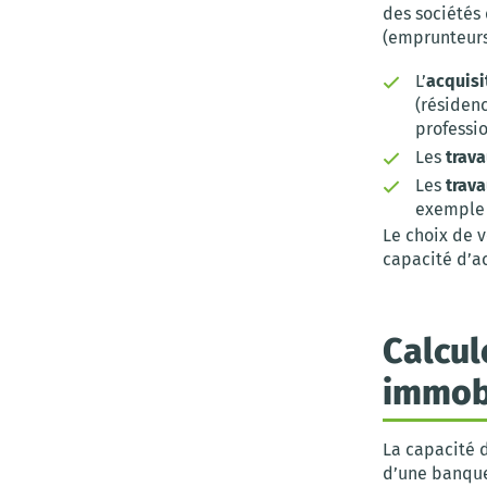
des sociétés 
(emprunteurs)
L’
acquisi
(résiden
professi
Les
trava
Les
trava
exemple
Le choix de v
capacité d’a
Calcul
immobi
La capacité 
d’une banque