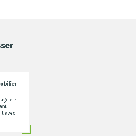
sser
obilier
ntageuse
nant
it avec