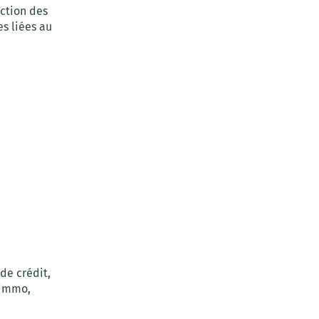
nction des
es liées au
 de crédit,
 immo,