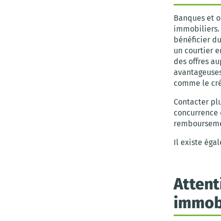
Banques et o
immobiliers. 
bénéficier du
un courtier e
des offres au
avantageuses
comme le cré
Contacter pl
concurrence 
remboursemen
Il existe ég
Attent
immobi