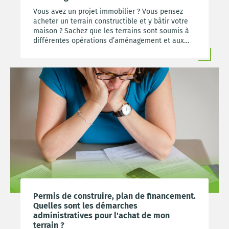
Vous avez un projet immobilier ? Vous pensez
acheter un terrain constructible et y bâtir votre
maison ? Sachez que les terrains sont soumis à
différentes opérations d’aménagement et aux
règles d’urbanisme. Dans ce sens, vous vous
demandez quelles sont les règles de
l’aménagement foncier. À qui devez-vous vous
adresser pour être renseigné sur l’aménagement
foncier ? Qui en sont les acteurs ? Foncim répond
à vos interrogations.
Permis de construire, plan de financement.
Quelles sont les démarches
administratives pour l'achat de mon
terrain ?