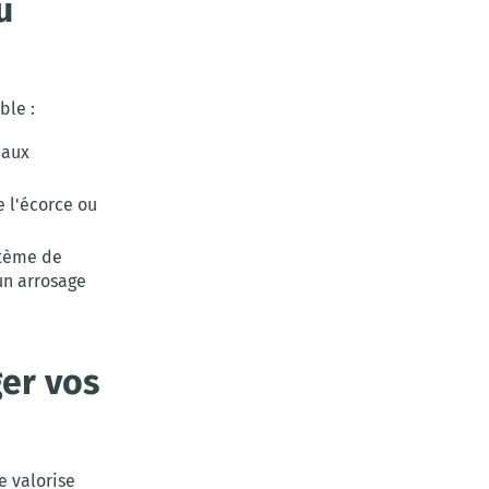
u
ble :
 aux
e l'écorce ou
stème de
un arrosage
ger vos
e valorise