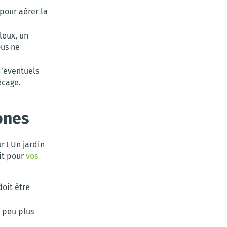
pour aérer la
leux, un
ous ne
d'éventuels
écage.
zones
r ! Un jardin
ait pour
vos
doit être
 peu plus