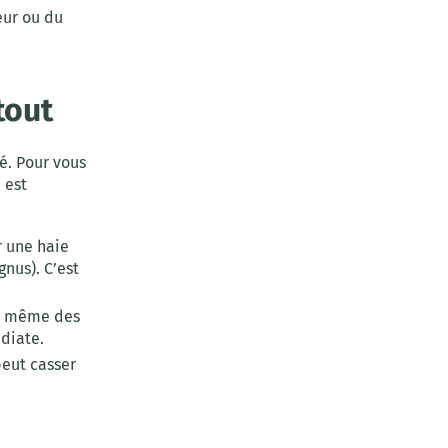
eur ou du
tout
té. Pour vous
 est
r une haie
nus). C’est
u même des
diate.
peut casser