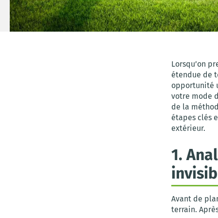
Lorsqu’on pr
étendue de te
opportunité 
votre mode d
de la méthode
étapes clés e
extérieur.
1. Ana
invisi
Avant de plan
terrain. Aprè