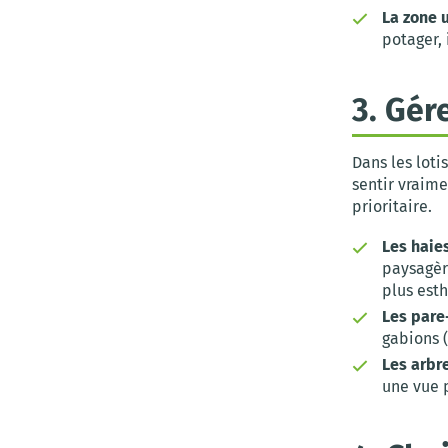
La zone ut
potager,
3. Gére
Dans les loti
sentir vraime
prioritaire.
Les haies
paysagère
plus esth
Les pare
gabions 
Les arbre
une vue 