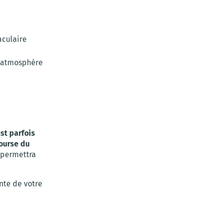
aculaire
e atmosphère
est parfois
course du
s permettra
nte de votre