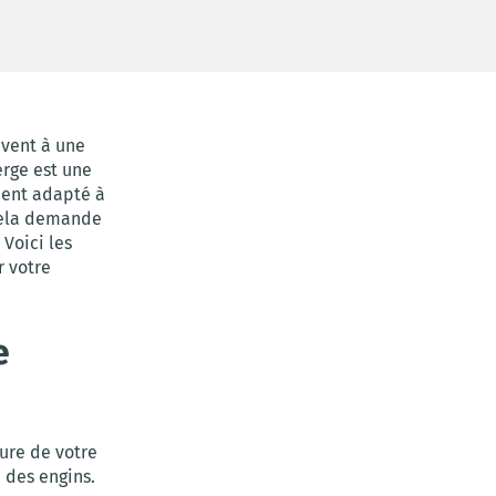
uvent à une
erge est une
ment adapté à
 Cela demande
Voici les
r votre
e
ure de votre
 des engins.