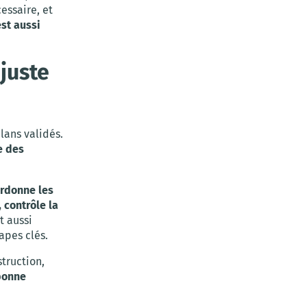
essaire, et
est aussi
 juste
lans validés.
e des
ordonne les
 contrôle la
ut aussi
apes clés.
truction,
 bonne