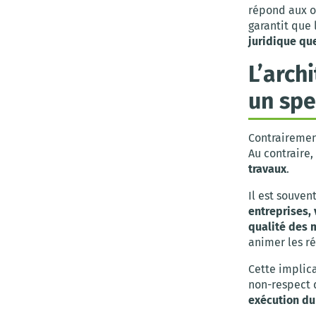
répond aux o
garantit que 
juridique que
L’arch
un spe
Contrairement
Au contraire,
travaux
.
Il est souven
entreprises, 
qualité des 
animer les ré
Cette implica
non-respect d
exécution du 