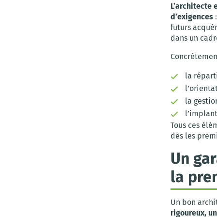
L’architecte
d’exigences
:
futurs acqué
dans un cadre
Concrètemen
la répart
l’orienta
la gestio
l’implan
Tous ces élém
dès les prem
Un gar
la pre
Un bon archit
rigoureux, un