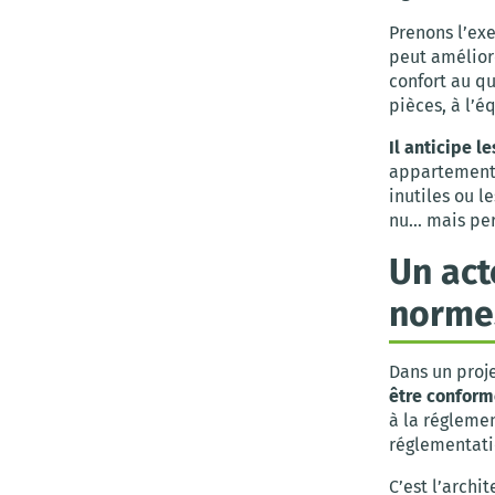
Prenons l’e
peut amélior
confort au qu
pièces, à l’é
Il anticipe l
appartement 
inutiles ou l
nu… mais per
Un act
norme
Dans un proj
être conform
à la régleme
réglementati
C’est l’archit