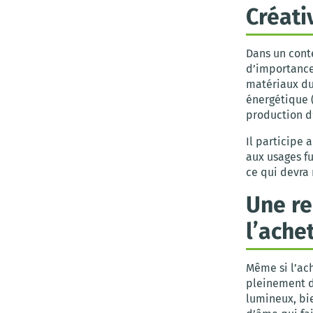
Créati
Dans un cont
d’importanc
matériaux du
énergétique (
production d
Il participe 
aux usages fu
ce qui devra 
Une re
l’ache
Même si l’ach
pleinement de
lumineux, bi