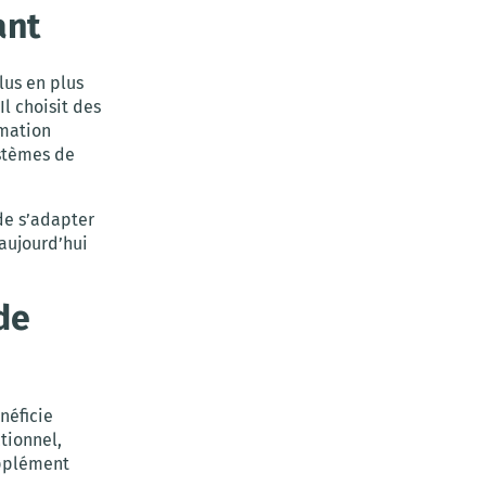
ant
lus en plus
 Il choisit des
mmation
ystèmes de
de s’adapter
 aujourd’hui
de
néficie
tionnel,
upplément