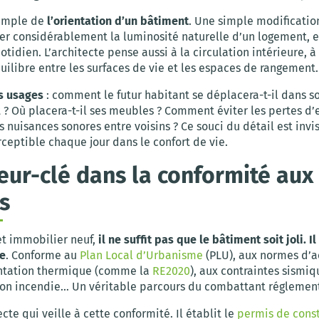
xemple de
l’orientation d’un bâtiment
. Une simple modificatio
er considérablement la luminosité naturelle d’un logement, e
otidien. L’architecte pense aussi à la circulation intérieure, à 
quilibre entre les surfaces de vie et les espaces de rangement.
es usages
: comment le futur habitant se déplacera-t-il dans s
? Où placera-t-il ses meubles ? Comment éviter les pertes d
es nuisances sonores entre voisins ? Ce souci du détail est invis
ceptible chaque jour dans le confort de vie.
eur-clé dans la conformité aux
s
et immobilier neuf,
il ne suffit pas que le bâtiment soit joli. Il
e
. Conforme au
Plan Local d’Urbanisme
(PLU), aux normes d’ac
ntation thermique (comme la
RE2020
), aux contraintes sismiq
on incendie… Un véritable parcours du combattant réglement
ecte qui veille à cette conformité. Il établit le
permis de const