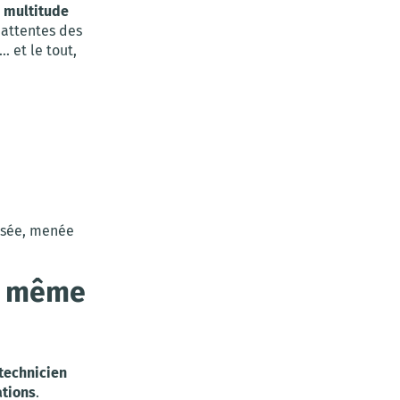
e multitude
s attentes des
 et le tout,
ussée, menée
nt même
technicien
ations
.