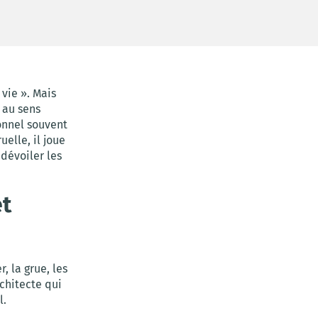
vie ». Mais
 au sens
onnel souvent
uelle, il joue
dévoiler les
et
, la grue, les
rchitecte qui
l.