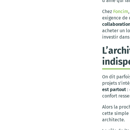
d’âme qui fai
Chez
Foncim
exigence de 
collaboration
acheter un lo
investir dans
L’arch
indisp
On dit parfoi
projets s’in
est partout
:
confort resse
Alors la proc
cette simple 
architecte.