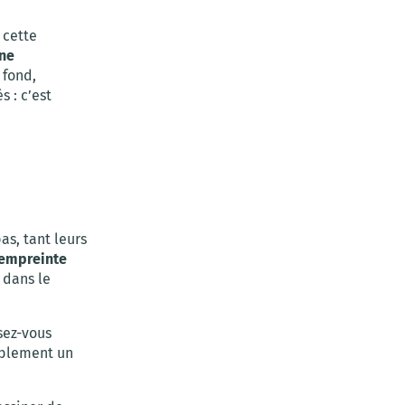
 cette
ne
 fond,
 : c’est
as, tant leurs
 empreinte
 dans le
sez-vous
bablement un