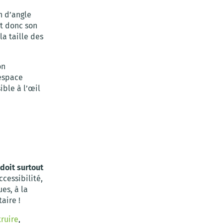
n d’angle
t donc son
la taille des
on
’espace
ible à l’œil
 doit surtout
cessibilité,
ues, à la
aire !
ruire
,