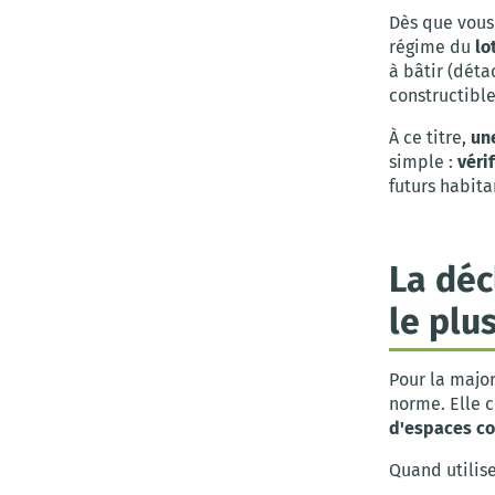
Dès que vous 
régime du
lo
à bâtir (dét
constructibl
À ce titre,
un
simple :
véri
futurs habita
La déc
le plu
Pour la major
norme. Elle 
d'espaces 
Quand utilise