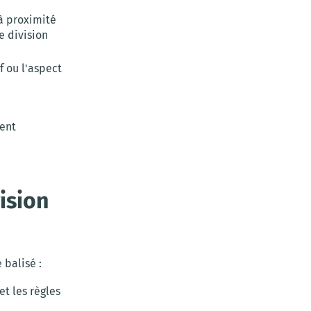
 à proximité
e division
f ou l'aspect
vent
ision
 balisé :
et les règles