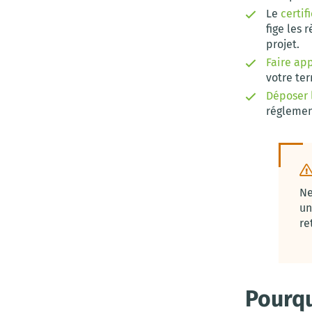
Le
certif
fige les 
projet.
Faire ap
votre ter
Déposer 
réglement
Ne
u
re
Pourqu