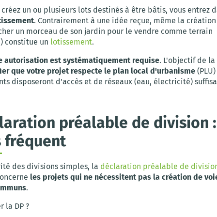
créez un ou plusieurs lots destinés à être bâtis, vous entrez d
tissement
. Contrairement à une idée reçue, même la création 
acher un morceau de son jardin pour le vendre comme terrain
e) constitue un
lotissement
.
e autorisation est systématiquement requise
. L'objectif de l
fier que votre projet respecte le plan local d'urbanisme
(PLU) 
nts disposeront d'accès et de réseaux (eau, électricité) suffisa
laration préalable de division :
s fréquent
ité des divisions simples, la
déclaration préalable de divisio
concerne
les projets qui ne nécessitent pas la création de voi
communs
.
r la DP ?