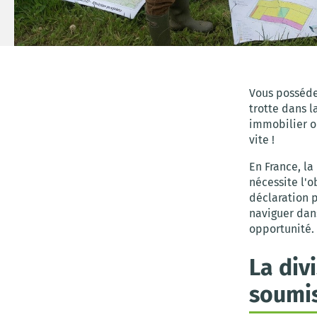
Vous possédez
trotte dans l
immobilier o
vite !
En France, la
nécessite l'o
déclaration 
naviguer dan
opportunité.
La div
soumis