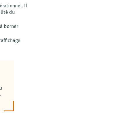
rationnel. Il
lité du
 à borner
'affichage
u
.