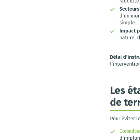
raquette
Secteurs
d'un mon
simple.
Impact p
naturel d
Délai d’instru
l'interventio
Les ét
de ter
Pour éviter l
Consulte
d'implan