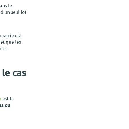
ans le
d'un seul lot
a mairie est
et que les
nts.
 le cas
n
est la
es ou