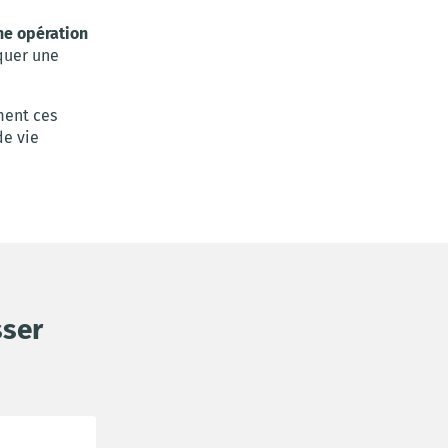
ne opération
quer une
ment ces
de vie
sser