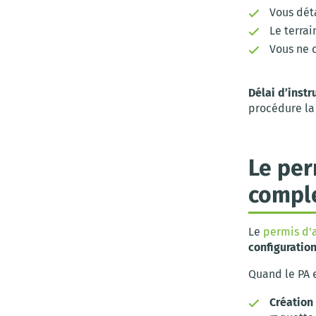
Vous déta
Le terrai
Vous ne 
Délai d’instru
procédure la 
Le per
compl
Le
permis d
configuratio
Quand le PA e
Création