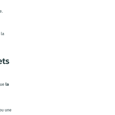
e.
 la
ets
que
la
ou une