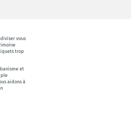
 diviser vous
trimoine
piquets trop
urbanisme et
mple
ous aidons à
en