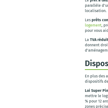
Le
prêt à tau
parallèle d’u
localisation.
Les
prêts co
logement
, pr
pour vous aid
La
TVA rédui
donnent droit
d’aménagemen
Dispos
En plus des a
dispositifs d
Loi Super Pi
mettre le log
% pour 12 an
zones précise