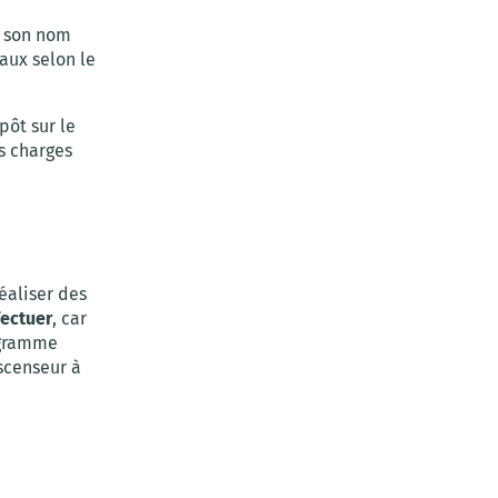
 son nom
aux selon le
pôt sur le
s charges
éaliser des
fectuer
, car
ogramme
scenseur à