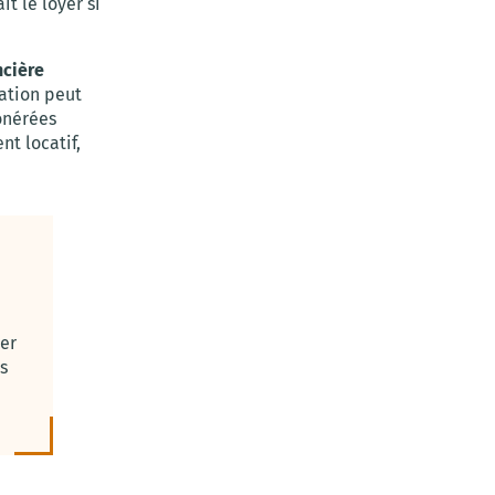
t le loyer si
ncière
ration peut
onérées
nt locatif,
ter
s