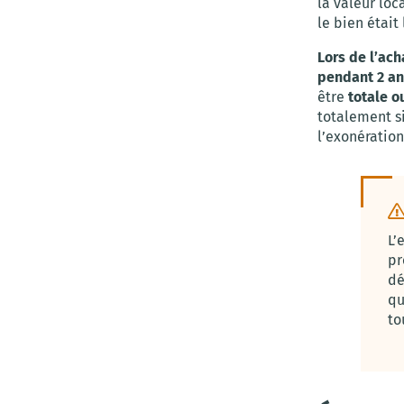
la valeur loc
le bien était 
Lors de l’ach
pendant 2 ans
être
totale o
totalement si
l’exonération
L’
pr
dé
qu
to