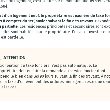
ative du logement, c’est-à-dire sur le montant auquel s’élèverai
loué.
at d’un logement neuf, le propriétaire est exonéré de taxe fo
 à compter du 1er janvier suivant la fin des travaux
. L’exoné
u partielle
. Les résidences principales et secondaires sont ex
 elles sont habitées par le propriétaire. En cas d’investisseme
 est partielle.
ATTENTION
exonération de taxe foncière n’est pas automatique. Le
opriétaire doit en faire la demande au service foncier dont
pend le bien dans les 90 jours suivant la fin des travaux. À no
e la taxe d’enlèvement des ordures ménagères reste due dan
us les cas.