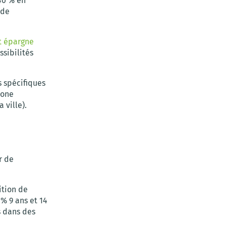
 40 % en
 de
t épargne
ssibilités
s spécifiques
zone
 ville).
r de
ition de
% 9 ans et 14
s dans des