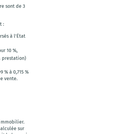
re sont de 3
 :
rsés à l’État
our 10 %,
 prestation)
09 % à 0,715 %
de vente.
 immobilier.
calculée sur