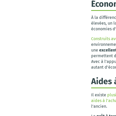
Économ
À la différe
élevées, un 
économies d’
Construits a
environnemen
une
excellen
permettent d
Avec à l’appu
autant d’éco
Aides 
Il existe
plus
aides à l’ach
l’ancien.