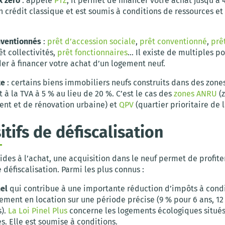
x zéro
: appelé
PTZ
, il permet de financer votre achat jusqu’à
n crédit classique et est soumis à conditions de ressources et
nventionnés
:
prêt d’accession sociale
,
prêt conventionné
,
prê
êt collectivités,
prêt fonctionnaires
… Il existe de multiples po
er à financer votre achat d’un logement neuf.
te
: certains biens immobiliers neufs construits dans des zone
 à la TVA à 5 % au lieu de 20 %. C’est le cas des
zones ANRU
(
t et de rénovation urbaine) et
QPV
(quartier prioritaire de la
itifs de défiscalisation
ides à l’achat, une acquisition dans le neuf permet de profite
e défiscalisation. Parmi les plus connus :
nel
qui contribue à une importante réduction d’impôts à cond
ement en location sur une période précise (9 % pour 6 ans, 12 
s).
La Loi Pinel Plus
concerne les logements écologiques situé
s. Elle est soumise à conditions.