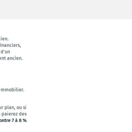
ien.
inanciers,
 d’un
ent ancien.
 immobilier.
r plan, ou si
 paierez des
ontre 7 à 8 %