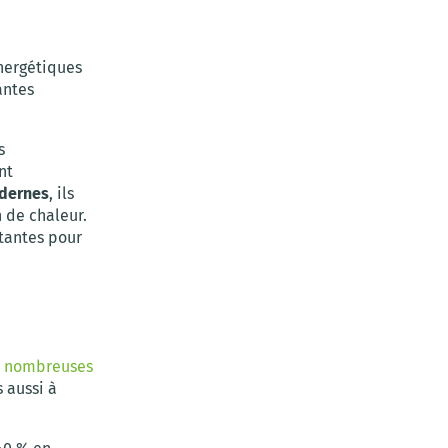
nergétiques
antes
s
nt
odernes
, ils
 de chaleur.
rtantes pour
s nombreuses
 aussi à