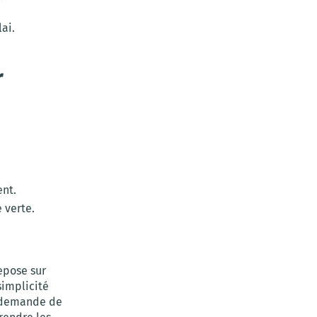
lai.
r
ent.
 verte.
repose sur
simplicité
s demande de