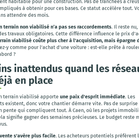
t habitable pour une construction. Pas de tranchées à creus
mpliqués à obtenir pour ces bases. Ce statut accélère tout. V
ans attendre des mois.
n terrain non viabilisé n’a pas ses raccordements
. Il reste nu
des travaux obligatoires. Cette différence influence le prix d'
rrain viabilisé coûte plus cher à l'acquisition, mais épargn
ez-y comme pour l’achat d’une voiture : est-elle prête à roule
abord ?
ins inattendus quand les résea
éjà en place
n terrain viabilisé apporte
une paix d'esprit immédiate
. Les
 existent, donc votre chantier démarre vite. Pas de surprise
n pente qui compliquent tout. À Caen, où les projets immobili
la signifie gagner des semaines précieuses. Le budget reste m
vus.
evente s'avère plus facile
. Les acheteurs potentiels préfèrent 