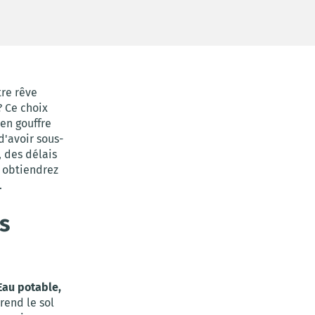
tre rêve
? Ce choix
en gouffre
d'avoir sous-
, des délais
s obtiendrez
.
es
Eau potable,
 rend le sol