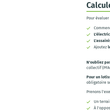
Calcul
Pour évaluer 
Commenc
L'électri
L'assain
Ajoutez
l
N'oubliez pa
collectif (PF
Pour un loti
obligatoire 
Prenons l’exe
Un terrai
À l'oppos