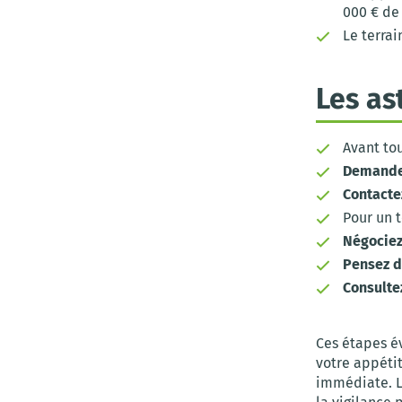
000 € de 
Le terrai
Les as
Avant to
Demande
Contacte
Pour un t
Négociez
Pensez d
Consulte
Ces étapes év
votre appétit
immédiate. L