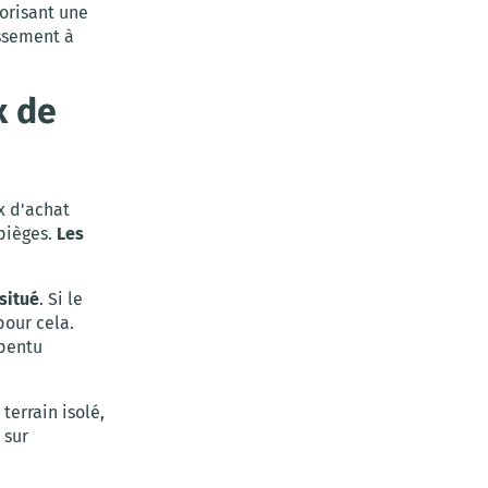
vorisant une
issement à
x de
x d'achat
 pièges.
Les
situé
. Si le
pour cela.
 pentu
 terrain isolé,
 sur