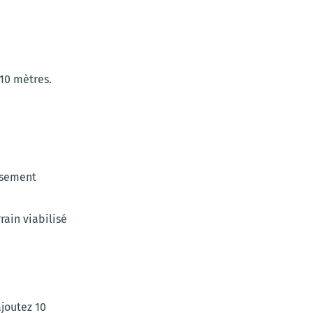
 10 mètres.
issement
rrain viabilisé
ajoutez 10