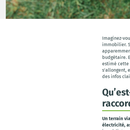
Imaginez-vous
immobilier. S
apparemment 
budgétaire. E
estimé cette 
s'allongent, 
des infos cla
Qu’est
raccor
Un terrain vi
électricité, 