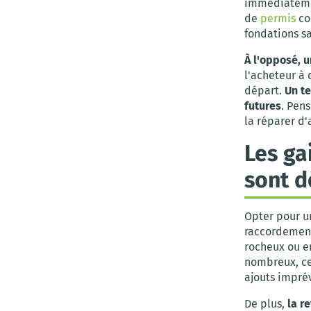
immédiatemen
de
permis
co
fondations s
À l'opposé, u
l'acheteur à 
départ.
Un te
futures
. Pens
la réparer d'
Les ga
sont d
Opter pour u
raccordements
rocheux ou e
nombreux, ce
ajouts impré
De plus,
la r