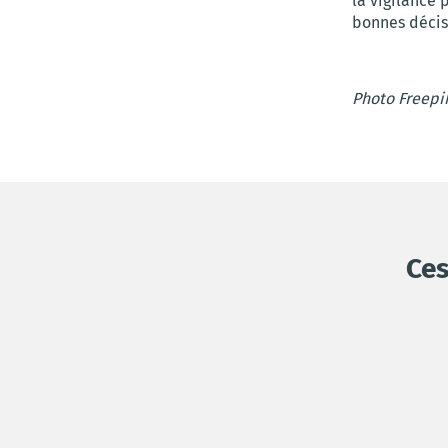
la vigilance 
bonnes décis
Photo Freepi
Ces