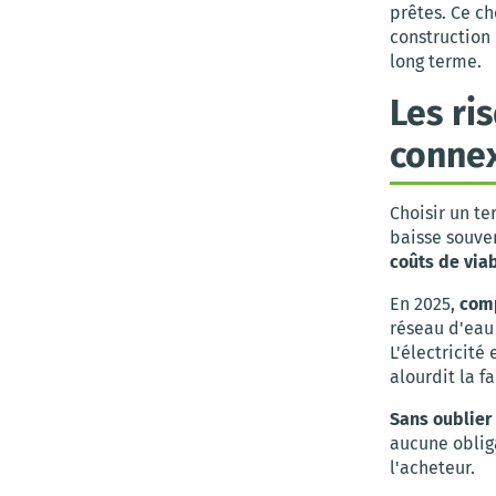
prêtes. Ce ch
construction 
long terme.
Les ri
conne
Choisir un te
baisse souven
coûts de via
En 2025,
comp
réseau d'eau 
L'électricité
alourdit la f
Sans oublier 
aucune obliga
l'acheteur.