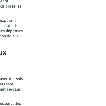
er ni
ous posez les
, exposant
achat dès le
e des dépenses
r ou dois-je
ux
 avec des sols
ers sont
aîtrisé sans
les parcelles