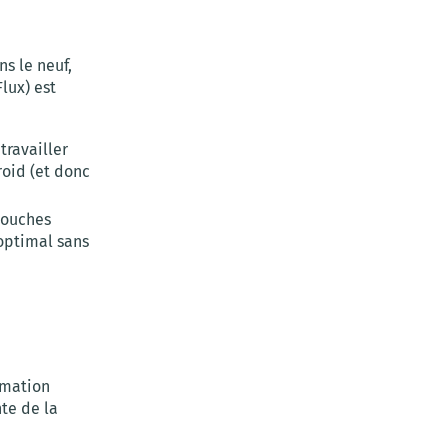
s le neuf,
lux) est
travailler
roid (et donc
bouches
 optimal sans
mmation
te de la