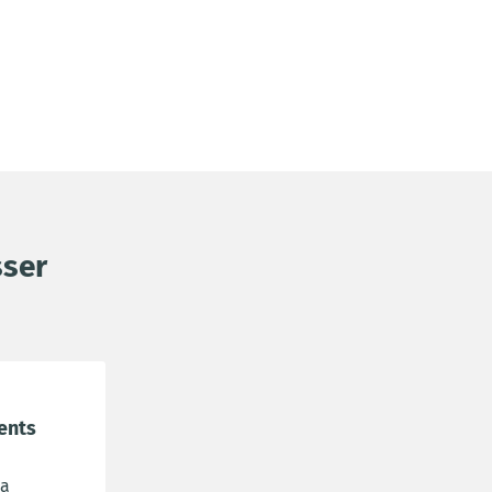
sser
ents
la