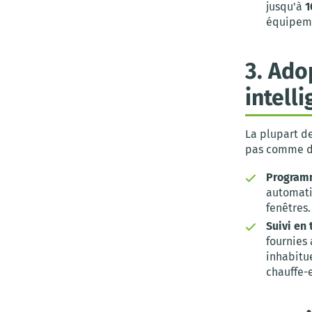
jusqu'à
1
équipeme
3. Ado
intell
La plupart d
pas comme de
Programm
automatiq
fenêtres.
Suivi en 
fournies
inhabitu
chauffe-