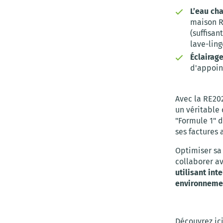
L’eau cha
maison R
(suffisan
lave-ling
Éclairage
d'appoin
Avec la RE20
un véritable
"Formule 1" d
ses factures
Optimiser sa
collaborer a
utilisant int
environnemen
Découvrez ic