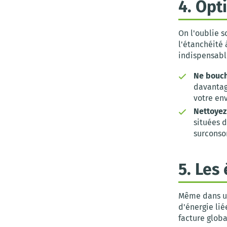
4. Opt
On l'oublie s
l'étanchéité 
indispensabl
Ne bouche
davantage
votre env
Nettoyez
situées d
surconso
5. Les
Même dans un
d'énergie li
facture globa