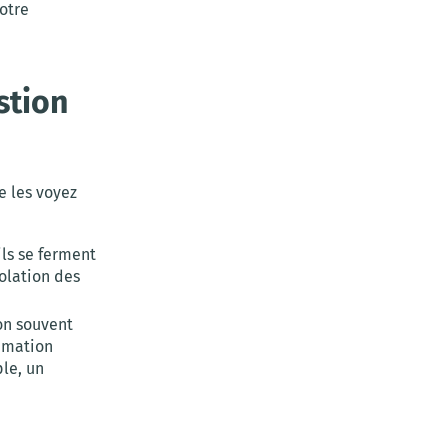
votre
stion
e les voyez
ls se ferment
olation des
on souvent
ommation
le, un