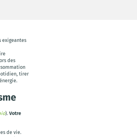
s exigeantes
ire
ors des
onsommation
otidien, tirer
énergie.
isme
io
).
Votre
es de vie.