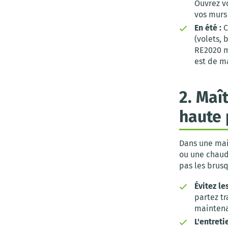
Ouvrez vo
vos murs 
En été :
C
(volets, 
RE2020 m
est de ma
2. Maî
haute
Dans une mai
ou une chaud
pas les brusq
Évitez le
partez t
maintena
L'entreti