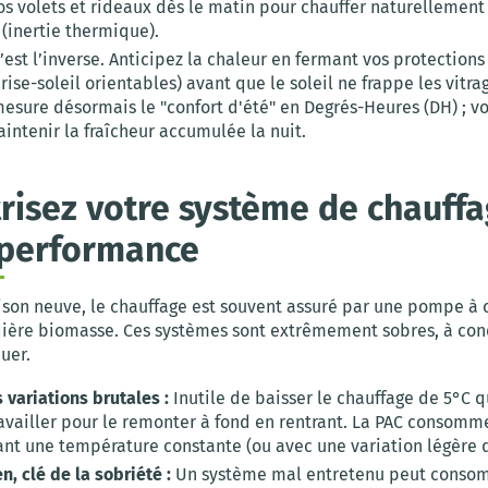
s volets et rideaux dès le matin pour chauffer naturellement 
(inertie thermique).
’est l’inverse. Anticipez la chaleur en fermant vos protections
brise-soleil orientables) avant que le soleil ne frappe les vitra
esure désormais le "confort d'été" en Degrés-Heures (DH) ; v
intenir la fraîcheur accumulée la nuit.
trisez votre système de chauff
 performance
son neuve, le chauffage est souvent assuré par une pompe à c
ière biomasse. Ces systèmes sont extrêmement sobres, à con
uer.
s variations brutales :
Inutile de baisser le chauffage de 5°C 
ravailler pour le remonter à fond en rentrant. La PAC consom
nt une température constante (ou avec une variation légère d
en, clé de la sobriété :
Un système mal entretenu peut conso