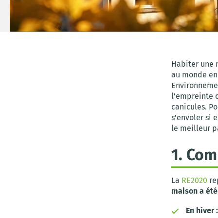
Habiter une 
au monde en 
Environnement
l'empreinte 
canicules. P
s'envoler si 
le meilleur p
1. Com
La
RE2020
re
maison a été
En hiver :