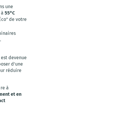
ns une
n à
55°C
"Éco" de votre
minaires
.
 est devenue
poser d'une
our réduire
re à
ement et en
act