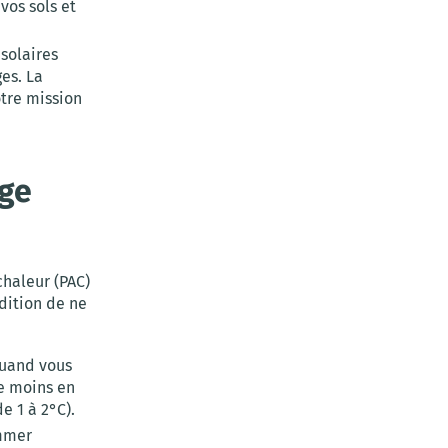
vos sols et
 solaires
ges. La
otre mission
age
haleur (PAC)
dition de ne
quand vous
me moins en
e 1 à 2°C).
mmer