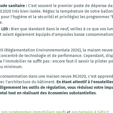
ude sanitaire :
C'est souvent le premier poste de dépense da
E2020 très bien isolée. Réglez la température de votre ballo
t pour l'hygiène et la sécurité) et privilégiez les programmes 
e.
 LED :
Bien que standard dans le neuf, veillez à ce que vos lu
t soient également équipés d'ampoules basse consommation
20 (Réglementation Environnementale 2020), la maison neuve
 concentré de technologie et de performance. Cependant, dis
e l'immobilier ne suffit pas : encore faut-il savoir la piloter p
 au minimum.
 consommation dans une maison neuve RE2020, c'est apprend
vec l'architecture du bâtiment.
En étant attentif à l'ensoleill
elligemment les outils de régulation, vous réduisez votre imp
tal tout en réalisant des économies substantielles
.
i
nos programmes immobiliers neufs
et
nos terrains à bâtir
!