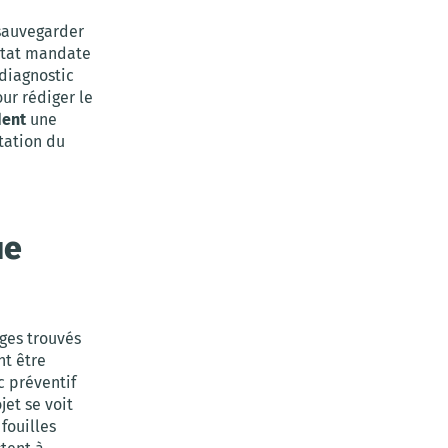
sauvegarder
État mandate
 diagnostic
ur rédiger le
dent
une
ptation du
ue
iges trouvés
nt être
c préventif
et se voit
fouilles