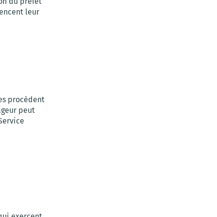
ion du préfet
encent leur
ues procèdent
ageur peut
Service
qui exercent