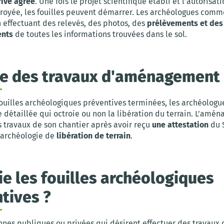
ivé agréé
. Une fois le projet scientifique établi et l’autorisat
troyée, les fouilles peuvent démarrer. Les archéologues comm
 effectuant des relevés, des photos, des
prélèvements et des
ents
de toutes les informations trouvées dans le sol.
se des travaux d'aménagement
 fouilles archéologiques préventives terminées, les archéolog
 détaillée qui octroie ou non la libération du terrain. L’amén
 travaux de son chantier après avoir reçu
une attestation
du 
l’archéologie de
libération de terrain
.
ie les fouilles archéologiques
tives ?
nnes publiques ou privées qui désirent effectuer des travaux 