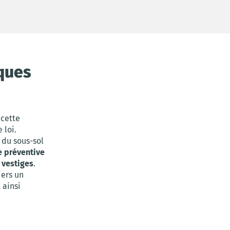
iques
 cette
 loi.
 du sous-sol
e préventive
 vestiges
.
iers un
 ainsi