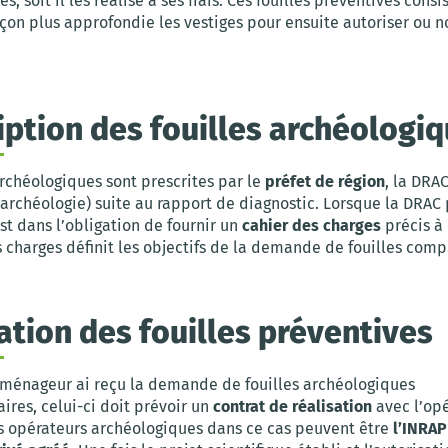
, soit il les réalise à ses frais. Ces fouilles préventives consi
çon plus approfondie les vestiges pour ensuite autoriser ou n
iption des fouilles archéologi
archéologiques sont prescrites par le
préfet de région
, la DRAC
’archéologie) suite au rapport de diagnostic. Lorsque la DRAC 
 est dans l’obligation de fournir un
cahier des charges
précis à
 charges définit les objectifs de la demande de fouilles com
ation des fouilles préventives
aménageur ai reçu la demande de fouilles archéologiques
res, celui-ci doit prévoir un
contrat de réalisation
avec l’op
es opérateurs archéologiques dans ce cas peuvent être
l’INRA