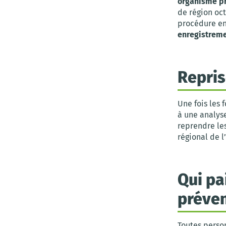
organisme pr
de région oc
procédure en
enregistrem
Repri
Une fois les
à une analyse
reprendre les
régional de 
Qui pa
préven
Toutes perso