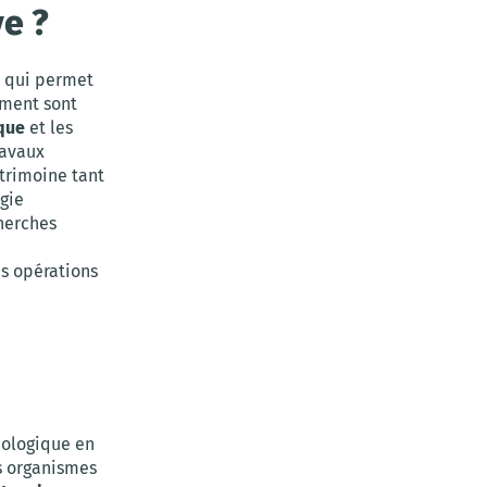
ve ?
1
qui permet
ement sont
ique
et les
ravaux
trimoine tant
ogie
cherches
es opérations
éologique en
es organismes