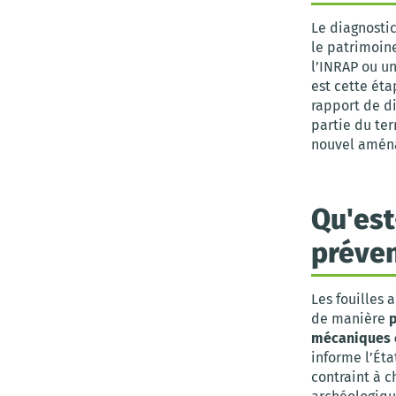
Le diagnosti
le patrimoin
l’INRAP ou un
est cette éta
rapport de d
partie du ter
nouvel aména
Qu'est
préven
Les fouilles 
de manière
p
mécaniques
informe l’Éta
contraint à c