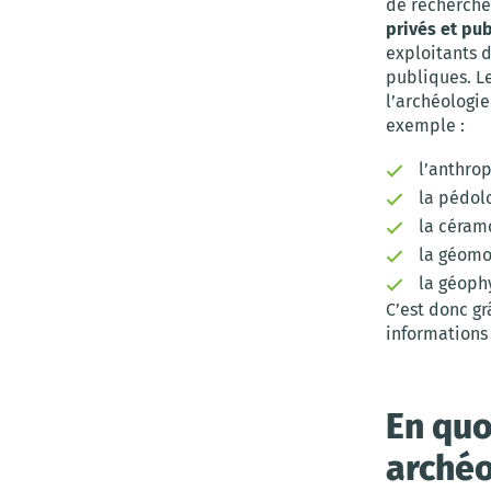
de recherche
privés et pub
exploitants 
publiques. L
l’archéologie
exemple :
l’anthrop
la pédolo
la céramo
la géomo
la géoph
C’est donc g
informations
En quo
archéo