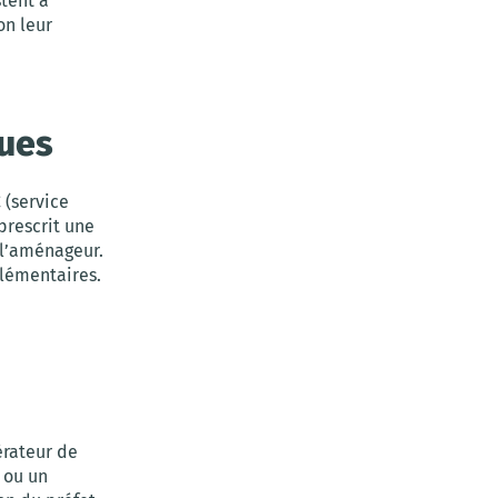
stent à
on leur
ques
 (service
prescrit une
 l’aménageur.
plémentaires.
érateur de
P
ou un