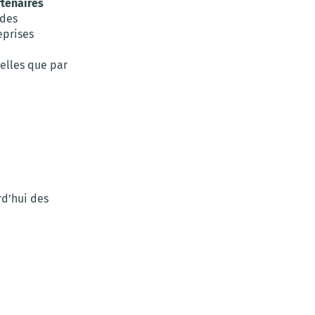
tenaires
 des
eprises
elles que par
rd’hui des