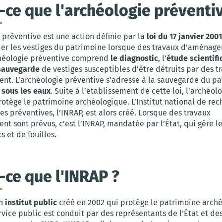
-ce que l'archéologie préventi
 préventive est une action définie par la
loi du 17 janvier 200
er les vestiges du patrimoine lorsque des travaux d’aménag
chéologie préventive comprend
le diagnostic
, l’
étude scientif
sauvegarde
de vestiges susceptibles d’être détruits par des t
t. L’archéologie préventive s’adresse à la sauvegarde du pa
 sous les eaux
. Suite à l’établissement de cette loi, l’archéol
otège le patrimoine archéologique. L’Institut national de re
s préventives, l’INRAP, est alors créé. Lorsque des travaux
 sont prévus, c’est l’INRAP, mandatée par l’État, qui gère l
s et de fouilles.
-ce que l'INRAP ?
n
institut public
créé en 2002 qui protège le patrimoine arch
rvice public est conduit par des représentants de l’État et d