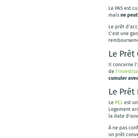
Le PAS est c
mais
ne peut
Le prêt d’ac
C’est une gar
rembourseme
Le Prêt
Il concerne 
de
l’investis
cumuler avec
Le Prêt
Le
PEL
est un
Logement arr
la date d’ou
À ne pas con
un prêt conv