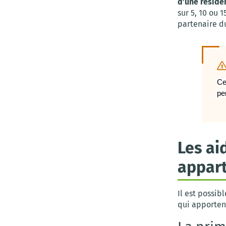
d’une réside
sur 5, 10 ou 
partenaire du
Ce
pe
Les ai
appar
Il est possib
qui apporten