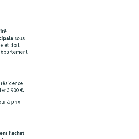
ité
cipale
sous
e et doit
 département
r résidence
er 3 900 €.
ur à prix
ent l’achat