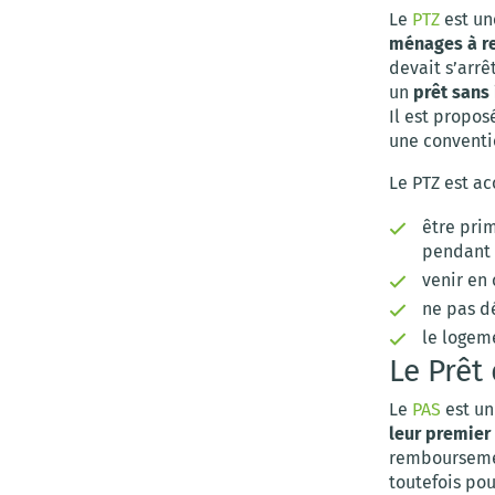
Le
PTZ
est un
ménages à r
devait s’arrê
un
prêt sans
Il est propos
une conventio
Le PTZ est ac
être pri
pendant 
venir en
ne pas d
le logeme
Le Prêt
Le
PAS
est un
leur premier
remboursement
toutefois pou