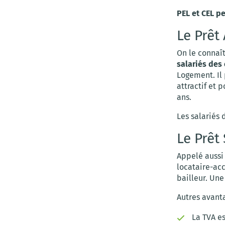
PEL et CEL p
Le Prêt
On le connaî
salariés des
Logement. Il
attractif et
ans.
Les salariés 
Le Prêt
Appelé auss
locataire-ac
bailleur. Une
Autres avant
La TVA e