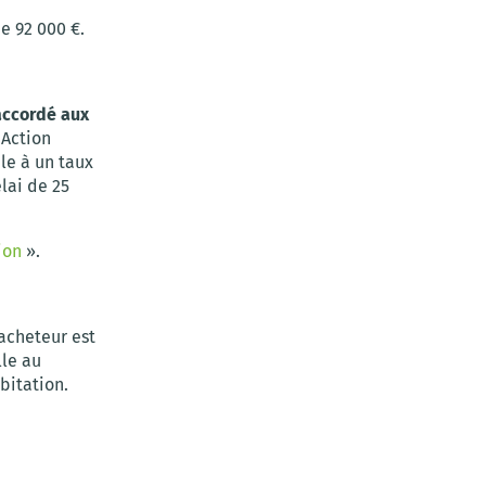
e 92 000 €.
accordé aux
 Action
le à un taux
lai de 25
ion
».
’acheteur est
lle au
bitation.