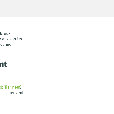
mbreux
e eux ? Prêts
s vous
nt
bilier neuf
.
écis, peuvent