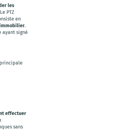
der les
 Le PTZ
consiste en
 immobilier
.
e ayant signé
principale
t effectuer
n
anques sans