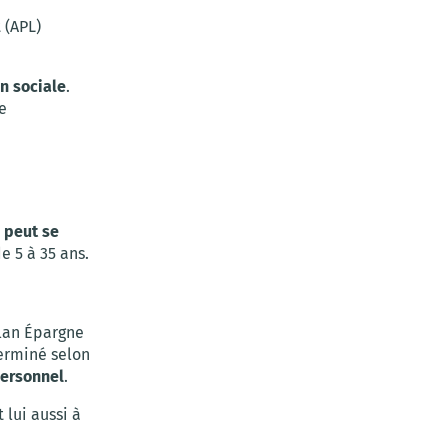
 (APL)
on sociale
.
e
t
peut se
e 5 à 35 ans.
Plan Épargne
terminé selon
personnel
.
lui aussi à