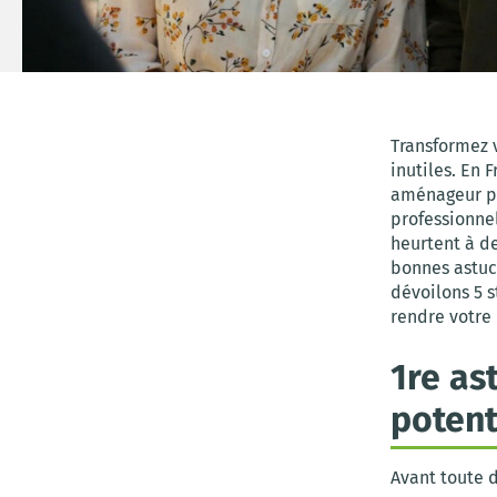
Transformez v
inutiles. En 
aménageur pe
professionnel
heurtent à de
bonnes astuc
dévoilons 5 s
rendre votre 
1re as
potent
Avant toute 