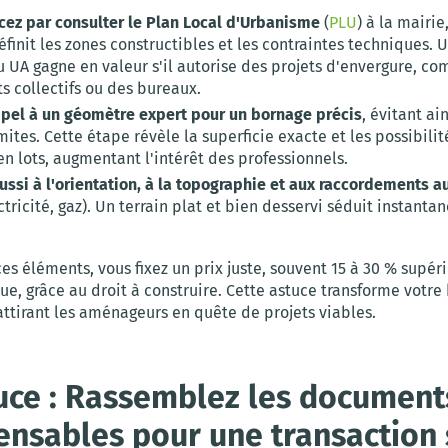
z par consulter le Plan Local d'Urbanisme
(
PLU
) à la mairi
éfinit les zones constructibles et les contraintes techniques. U
u UA gagne en valeur s'il autorise des projets d'envergure, c
s collectifs ou des bureaux.
ppel à un géomètre expert pour un bornage précis
, évitant ain
imites. Cette étape révèle la superficie exacte et les possibili
en lots, augmentant l'intérêt des professionnels.
ussi à l'orientation, à la topographie et aux raccordements a
ctricité, gaz). Un terrain plat et bien desservi séduit instanta
es éléments, vous fixez un prix juste, souvent 15 à 30 % supér
ue, grâce au droit à construire. Cette astuce transforme votre
attirant les aménageurs en quête de projets viables.
uce : Rassemblez les document
ensables pour une transaction