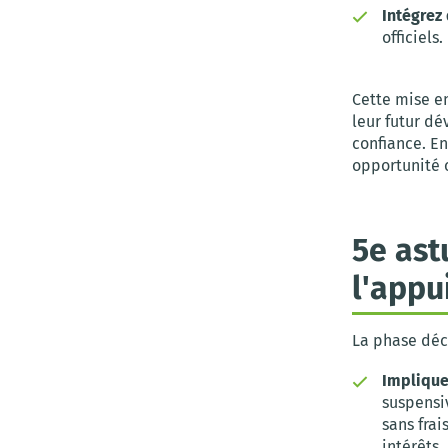
Intégrez
officiels.
Cette mise en
leur futur d
confiance. En
opportunité 
5e ast
l'appu
La phase déci
Implique
suspensi
sans frai
intérêts.