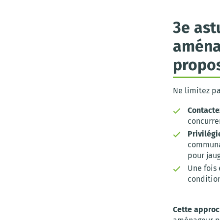
3e ast
aménag
propos
Ne limitez pa
Contacte
concurre
Privilégi
communal
pour jaug
Une fois 
conditio
Cette approc