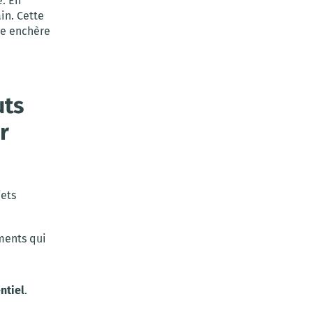
e. En
in. Cette
ne enchère
uts
r
jets
ments qui
ntiel
.