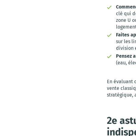
Commence
clé qui d
zone U o
logement
Faites a
sur les l
division 
Pensez a
(eau, éle
En évaluant c
vente classiq
stratégique, 
2e ast
indisp