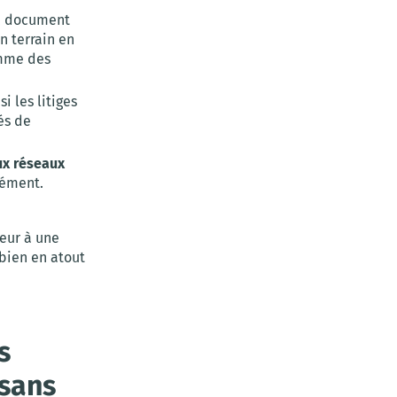
e, document
n terrain en
omme des
si les litiges
tés de
ux réseaux
nément.
ieur à une
 bien en atout
s
 sans