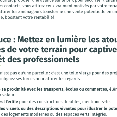
rrait proposer une avance sur le prix pour sécuriser l'affair
les contacts, vous attirez ceux vraiment motivés par votre terra
attirer les aménageurs transforme une vente potentielle en u
e, boostant votre rentabilité.
uce : Mettez en lumière les ato
s de votre terrain pour captive
rêt des professionnels
 n'est pas qu'une parcelle : c'est une toile vierge pour des pro
ulignez ses forces pour attirer les regards.
e sa proximité avec les transports, écoles ou commerces
, élé
 valeur.
est fertile
pour des constructions durables, mentionnez-le.
des visuels ou des descriptions vivantes pour illustrer le pote
 des logements modernes ou des espaces verts intégrés.