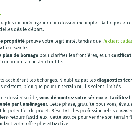
te plus un aménageur qu'un dossier incomplet. Anticipez en c
ielles dès le départ.
de propriété
prouve votre légitimité, tandis que
l'extrait cada
sation exacte.
le
plan de bornage
pour clarifier les frontières, et un
certifica
confirmer la constructibilité.
s accélèrent les échanges. N'oubliez pas les
diagnostics tec
 existent, bien que pour un terrain nu, ils soient limités.
 ce dossier solide,
vous démontrez votre sérieux et facilitez l
menée par l'aménageur
. Cette phase, gratuite pour vous, évalu
t le potentiel du projet. Résultat : les professionnels s'engagen
llers-retours fastidieux. Cette astuce pour vendre son terrain fl
ndant votre offre plus attractive.