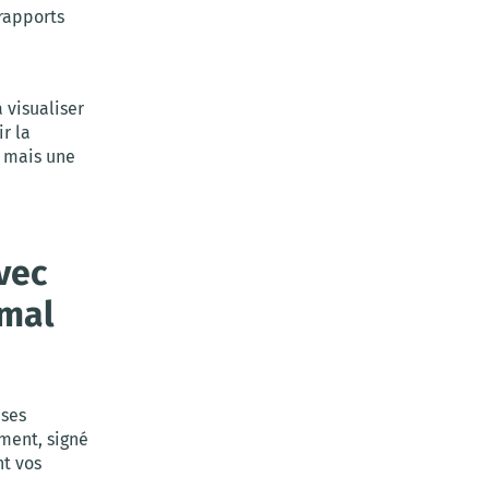
 rapports
 visualiser
ir la
, mais une
avec
imal
uses
ment, signé
nt vos