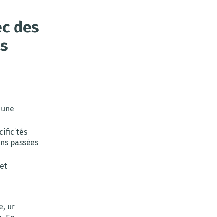
ec des
s
 une
ificités
ons passées
 et
e, un