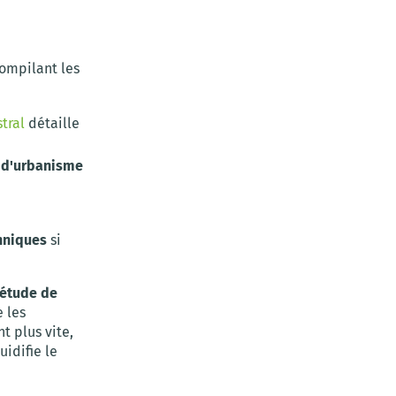
ompilant les
stral
détaille
t d'urbanisme
hniques
si
'étude de
e les
t plus vite,
uidifie le