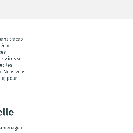
sans tracas
 à un
ces
étaires se
ec les
n. Nous vous
eur, pour
elle
n aménageur.