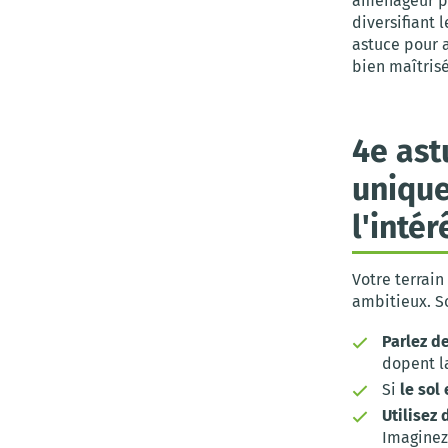
aménageur pou
diversifiant 
astuce pour 
bien maîtrisé
4e ast
unique
l'inté
Votre terrain
ambitieux. So
Parlez d
dopent la
Si
le sol 
Utilisez 
Imaginez