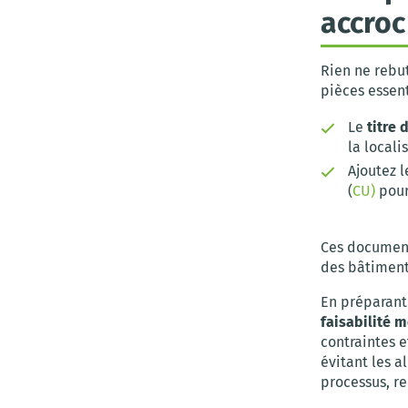
accroc
Rien ne rebu
pièces essent
Le
titre 
la locali
Ajoutez 
(
CU)
pour 
Ces document
des bâtiments
En préparant
faisabilité 
contraintes e
évitant les a
processus, re