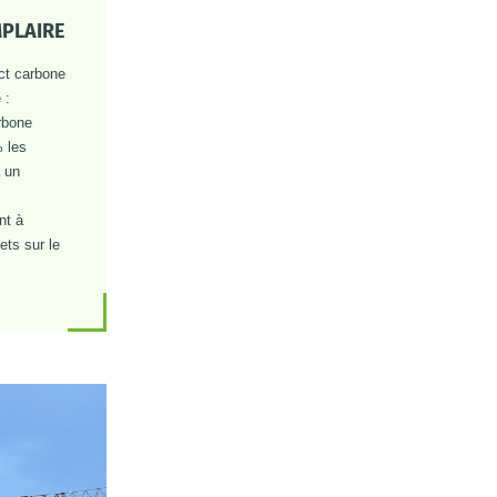
MPLAIRE
ct carbone
 :
arbone
% les
 un
ant à
ets sur le