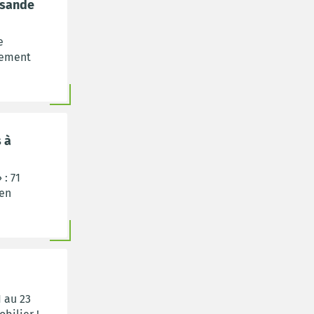
isande
e
cement
 à
: 71
 en
 au 23