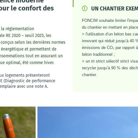
dence moderne
ur le confort des
UN CHANTIER EXE
FONCIM souhaite limiter l'impa
du chantier en mettant en place
 la réglementation
> l'utilisation d’un béton bas c
e RE 2020 – seuil 2025, les
innovant qui réduit jusqu’à 40 
 conçus selon les dernières normes
émissions de CO₂ par rapport à
 énergétique et permettent de
béton
traditionnel ;
onsommations tout en assurant un
> un tri strict sélectif strict vis
ue optimal, été comme hiver.
recycler jusqu’à 90 % des déch
chantier.
ux logements présenteront
PE (Diagnostic de performance
emplaire avec une note A.