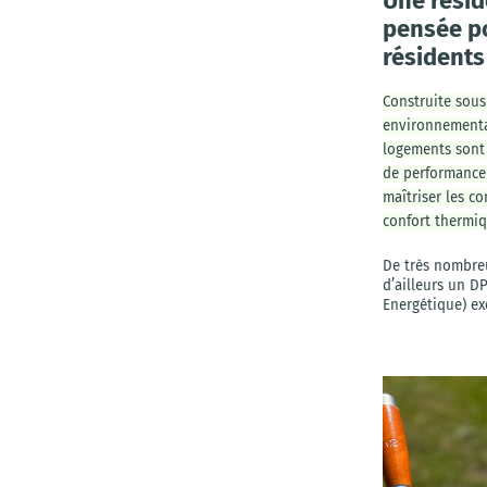
Une rési
pensée po
résidents
Construite sous
environnemental
logements sont
de performance
maîtriser les c
confort thermiq
De très nombre
d’ailleurs un D
Energétique) ex