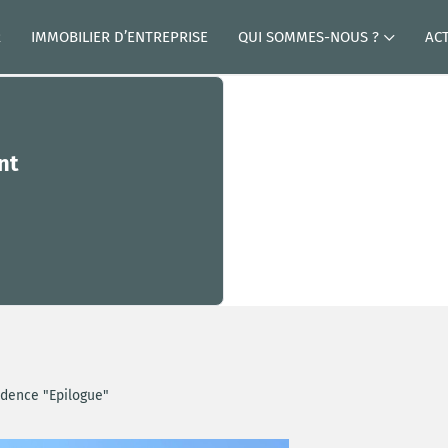
R
IMMOBILIER D’ENTREPRISE
QUI SOMMES-NOUS ?
AC
nt
idence "Epilogue"