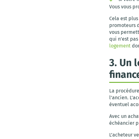
Vous vous pro
Cela est plu
promoteurs di
vous permettr
qui n’est pas
logement
don
3. Un 
financ
La procédure
l’ancien. L’a
éventuel aco
Avec un achat
échéancier p
L’acheteur v