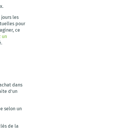
x.
jours les
rtuelles pour
aginer, ce
z un
é.
 achat dans
aite d’un
ue selon un
lés de la