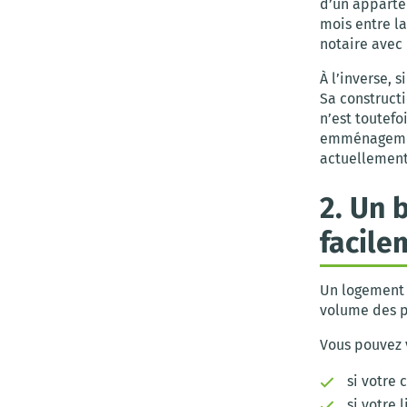
d’un apparte
mois entre la
notaire avec
À l’inverse, 
Sa construct
n’est toutefo
emménagement
actuellement 
2. Un 
facile
Un logement 
volume des pi
Vous pouvez v
si votre 
si votre 