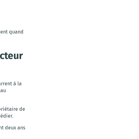
ment quand
ucteur
rrent à la
 au
riétaire de
édier.
nt deux ans