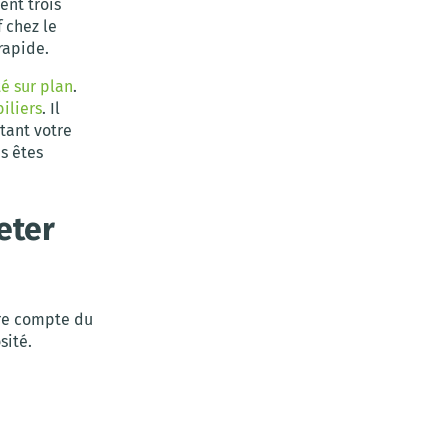
ent trois
f chez le
rapide.
é sur plan
.
iliers
. Il
utant votre
s êtes
eter
dre compte du
sité.