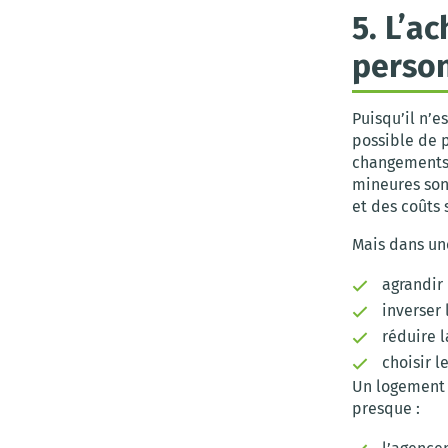
5. L’a
person
Puisqu’il n’es
possible de p
changements 
mineures sont
et des coûts
Mais dans une
agrandir
inverser 
réduire l
choisir l
Un logement 
presque :