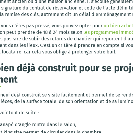
ment ancien ou d’une maison ancienne. Il s’écoule généralem
 signature du contrat de réservation et celle de l’acte définiti
 la remise des clés, autrement dit un délai d’emménagement 
si vous n’êtes pas pressé, vous pouvez opter pour
un bien achet
ion peut prendre de 18 à 24 mois selon
les programmes immob
is pas rare de subir des retards de chantier qui reportent d’a
 dans les lieux. C’est un critère à prendre en compte si vou
locataire, car cela vous oblige à prolonger votre bail.
bien déjà construit pour se proj
ment
neuf déjà construit se visite facilement et permet de se ren
èces, de la surface totale, de son orientation et de sa lumino
oir tout de suite :
canapé d’angle rentre dans le salon,
lit king size permet de circuler dans la chambre.