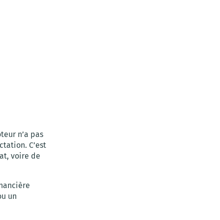
oteur n’a pas
ctation. C’est
at, voire de
inancière
ou un