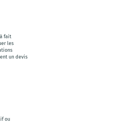
à fait
uer les
ations
tent un devis
if ou