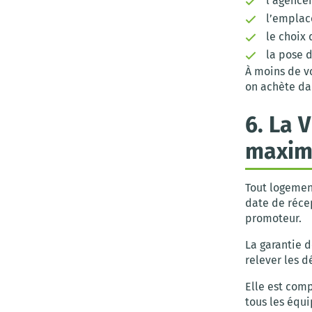
l’agencem
l’emplac
le choix 
la pose 
À moins de v
on achète dan
6. La 
maxim
Tout logemen
date de récep
promoteur.
La garantie 
relever les d
Elle est com
tous les équ