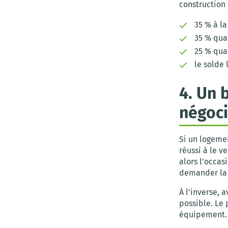
construction 
35 % à la
35 % quan
25 % qua
le solde 
4. Un 
négoci
Si un logemen
réussi à le v
alors l’occas
demander la 
À l’inverse, 
possible. Le
équipement.