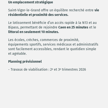
Un emplacement stratégique
Saint-Vigor-le-Grand offre un équilibre recherché entre
vie
résidentielle et proximité des services.
Le lotissement bénéficie d’un accès rapide à la N13 et au
Bipass, permettant de rejoindre
Caen en 25 minutes
et le
littoral en seulement 10 minutes.
Les écoles, crèches, commerces de proximité,
équipements sportifs, services médicaux et administratifs
sont facilement accessibles, rendant le quotidien simple
et agréable.
Planning prévisionnel
- Travaux de viabilisation : 2ᵉ et 3ᵉ trimestres 2026
- Dépôt des permis de construire : fin du 3ᵉ trimestre 2026
/ début 4ème trimestre 2026
- Acquisitions des terrains : courant du 4ᵉ trimestre 2026
Adresse